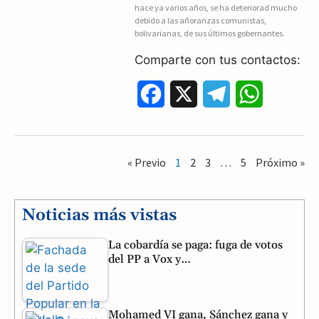
hace ya varios años, se ha deteriorad mucho
debido a las añoranzas comunistas,
k
m
p
bolivarianas, de sus últimos gobernantes.
Comparte con tus contactos:
F
X
T
W
a
e
h
c
l
a
« Previo
1
2
3
…
5
Próximo »
e
e
t
b
g
s
Noticias más vistas
o
r
A
La cobardía se paga: fuga de votos
o
a
p
del PP a Vox y…
k
m
p
Mohamed VI gana, Sánchez gana y