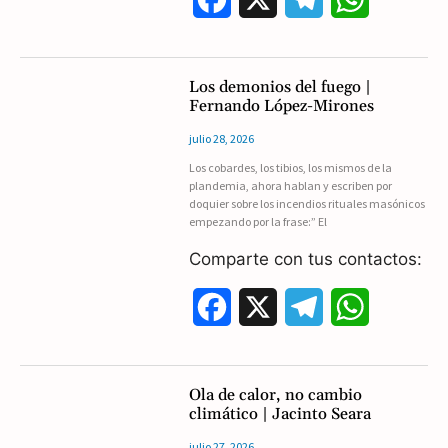
a
e
h
c
l
a
Los demonios del fuego |
Fernando López-Mirones
e
e
t
julio 28, 2026
b
g
s
Los cobardes, los tibios, los mismos de la
plandemia, ahora hablan y escriben por
o
r
A
doquier sobre los incendios rituales masónicos
empezando por la frase:” El
o
a
p
Comparte con tus contactos:
k
m
p
F
X
T
W
a
e
h
c
l
a
Ola de calor, no cambio
climático | Jacinto Seara
e
e
t
julio 27, 2026