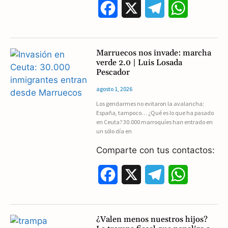
F
X
T
W
a
e
h
c
l
a
Marruecos nos invade: marcha
verde 2.0 | Luis Losada
e
e
t
Pescador
b
g
s
agosto 1, 2026
Los gendarmes no evitaron la avalancha;
o
r
A
España, tampoco… ¿Qué es lo que ha pasado
en Ceuta? 30.000 marroquíes han entrado en
o
a
p
un sólo día en
k
m
p
Comparte con tus contactos:
F
X
T
W
a
e
h
c
l
a
¿Valen menos nuestros hijos?