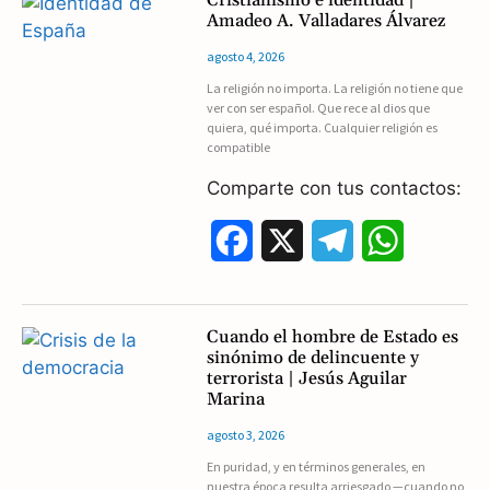
Amadeo A. Valladares Álvarez
e
e
t
agosto 4, 2026
b
g
s
La religión no importa. La religión no tiene que
ver con ser español. Que rece al dios que
o
r
A
quiera, qué importa. Cualquier religión es
compatible
o
a
p
Comparte con tus contactos:
k
m
p
F
X
T
W
a
e
h
c
l
a
Cuando el hombre de Estado es
sinónimo de delincuente y
e
e
t
terrorista | Jesús Aguilar
Marina
b
g
s
agosto 3, 2026
o
r
A
En puridad, y en términos generales, en
nuestra época resulta arriesgado —cuando no
o
a
p