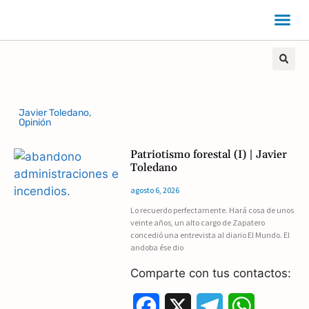
Javier Toledano
,
Opinión
Patriotismo forestal (I) | Javier
Toledano
agosto 6, 2026
Lo recuerdo perfectamente. Hará cosa de unos
veinte años, un alto cargo de Zapatero
concedió una entrevista al diario El Mundo. El
andoba ése dio
Comparte con tus contactos:
F
X
T
W