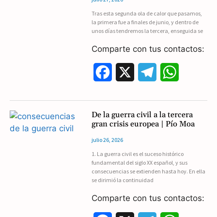
b
g
s
Tras esta segunda ola de calor que pasamos,
la primera fue a finales de junio, y dentro de
o
r
A
unos días tendremos la tercera, enseguida se
o
a
p
Comparte con tus contactos:
k
m
p
F
X
T
W
a
e
h
c
l
a
De la guerra civil a la tercera
gran crisis europea | Pío Moa
e
e
t
julio 26, 2026
b
g
s
1. La guerra civil es el suceso histórico
fundamental del siglo XX español, y sus
o
r
A
consecuencias se extienden hasta hoy. En ella
se dirimió la continuidad
o
a
p
Comparte con tus contactos:
k
m
p