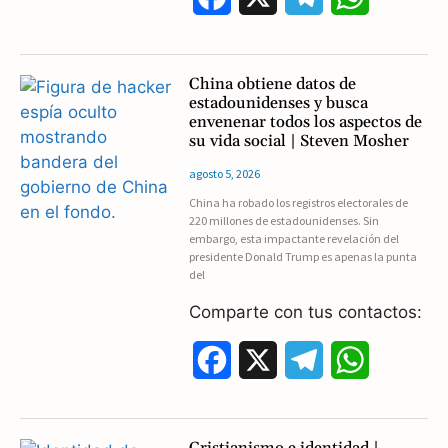
a
e
h
c
l
a
China obtiene datos de
estadounidenses y busca
e
e
t
envenenar todos los aspectos de
su vida social | Steven Mosher
b
g
s
agosto 5, 2026
o
r
A
China ha robado los registros electorales de
220 millones de estadounidenses. Sin
o
a
p
embargo, esta impactante revelación del
presidente Donald Trump es apenas la punta
k
m
p
del
Comparte con tus contactos:
F
X
T
W
a
e
h
c
l
a
Cristianismo e identidad |