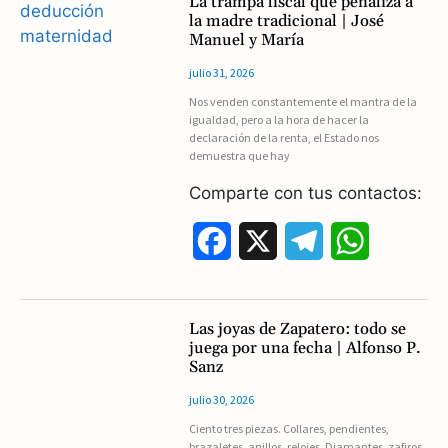
La trampa fiscal que penaliza a
e
e
t
la madre tradicional | José
Manuel y María
b
g
s
julio 31, 2026
o
r
A
Nos venden constantemente el mantra de la
igualdad, pero a la hora de hacer la
o
a
p
declaración de la renta, el Estado nos
demuestra que hay
k
m
p
Comparte con tus contactos:
F
X
T
W
a
e
h
c
l
a
Las joyas de Zapatero: todo se
juega por una fecha | Alfonso P.
e
e
t
Sanz
b
g
s
julio 30, 2026
Ciento tres piezas. Collares, pendientes,
o
r
A
brazaletes, anillos, relojes. Diamantes, zafiros,