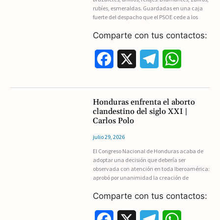
rubíes, esmeraldas. Guardadas en una caja
o
a
p
fuerte del despacho que el PSOE cede a los
k
m
p
Comparte con tus contactos:
F
X
T
W
a
e
h
c
l
a
Honduras enfrenta el aborto
clandestino del siglo XXI |
e
e
t
Carlos Polo
b
g
s
julio 29, 2026
El Congreso Nacional de Honduras acaba de
o
r
A
adoptar una decisión que debería ser
observada con atención en toda Iberoamérica:
o
a
p
aprobó por unanimidad la creación de
k
m
p
Comparte con tus contactos:
F
X
T
W