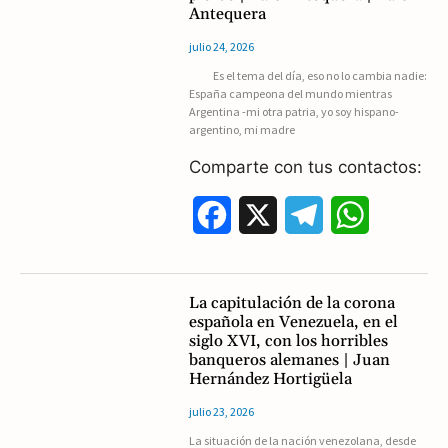
e
e
t
Antequera
b
g
s
julio 24, 2026
Es el tema del día, eso no lo cambia nadie:
o
r
A
España campeona del mundo mientras
Argentina -mi otra patria, yo soy hispano-
o
a
p
argentino, mi madre
k
m
p
Comparte con tus contactos:
F
X
T
W
a
e
h
c
l
a
La capitulación de la corona
española en Venezuela, en el
e
e
t
siglo XVI, con los horribles
banqueros alemanes | Juan
b
g
s
Hernández Hortigüela
o
r
A
julio 23, 2026
La situación de la nación venezolana, desde
o
a
p