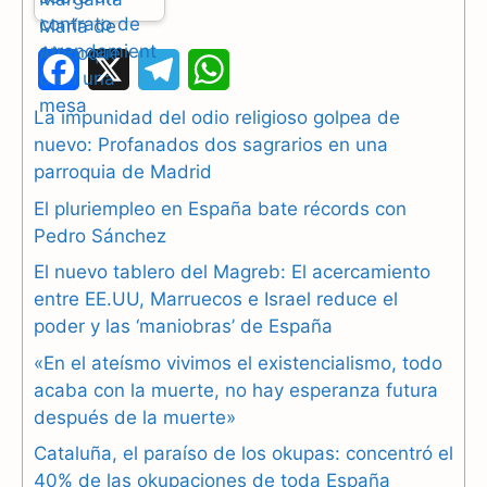
F
X
T
W
a
e
h
La impunidad del odio religioso golpea de
nuevo: Profanados dos sagrarios en una
c
l
a
parroquia de Madrid
e
e
t
El pluriempleo en España bate récords con
b
g
s
Pedro Sánchez
El nuevo tablero del Magreb: El acercamiento
o
r
A
entre EE.UU, Marruecos e Israel reduce el
o
a
p
poder y las ‘maniobras’ de España
k
m
p
«En el ateísmo vivimos el existencialismo, todo
acaba con la muerte, no hay esperanza futura
después de la muerte»
Cataluña, el paraíso de los okupas: concentró el
40% de las okupaciones de toda España