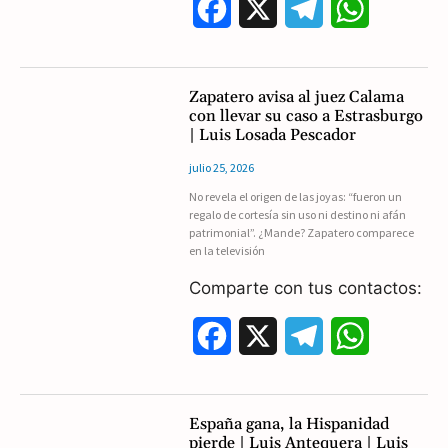
F
X
T
W
a
e
h
c
l
a
Zapatero avisa al juez Calama
con llevar su caso a Estrasburgo
e
e
t
| Luis Losada Pescador
b
g
s
julio 25, 2026
No revela el origen de las joyas: “fueron un
o
r
A
regalo de cortesía sin uso ni destino ni afán
patrimonial”. ¿Mande? Zapatero comparece
o
a
p
en la televisión
k
m
p
Comparte con tus contactos:
F
X
T
W
a
e
h
c
l
a
España gana, la Hispanidad
pierde | Luis Antequera | Luis