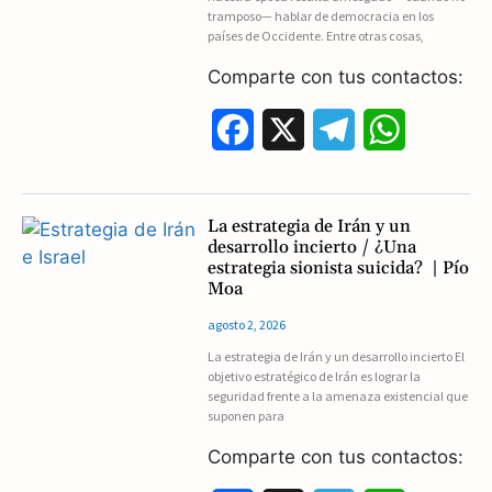
tramposo— hablar de democracia en los
países de Occidente. Entre otras cosas,
k
m
p
Comparte con tus contactos:
F
X
T
W
a
e
h
c
l
a
La estrategia de Irán y un
desarrollo incierto / ¿Una
e
e
t
estrategia sionista suicida? | Pío
Moa
b
g
s
agosto 2, 2026
o
r
A
La estrategia de Irán y un desarrollo incierto El
objetivo estratégico de Irán es lograr la
o
a
p
seguridad frente a la amenaza existencial que
suponen para
k
m
p
Comparte con tus contactos: