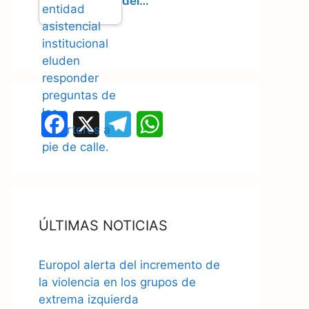
del…
F
X
T
W
a
e
h
c
l
a
e
e
t
ÚLTIMAS NOTICIAS
b
g
s
o
r
A
Europol alerta del incremento de
o
a
p
la violencia en los grupos de
extrema izquierda
k
m
p