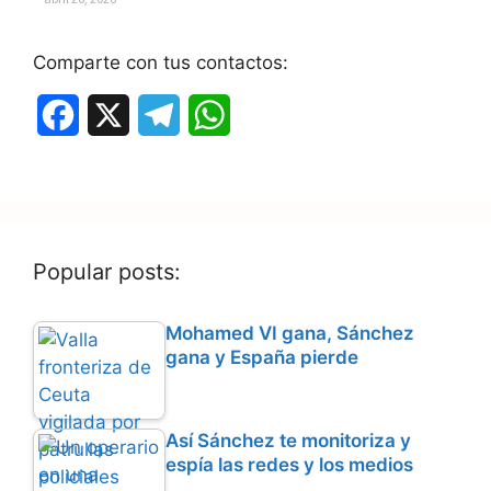
Comparte con tus contactos:
F
X
T
W
a
e
h
c
l
a
e
e
t
Popular posts:
b
g
s
o
r
A
Mohamed VI gana, Sánchez
gana y España pierde
o
a
p
k
m
p
Así Sánchez te monitoriza y
espía las redes y los medios