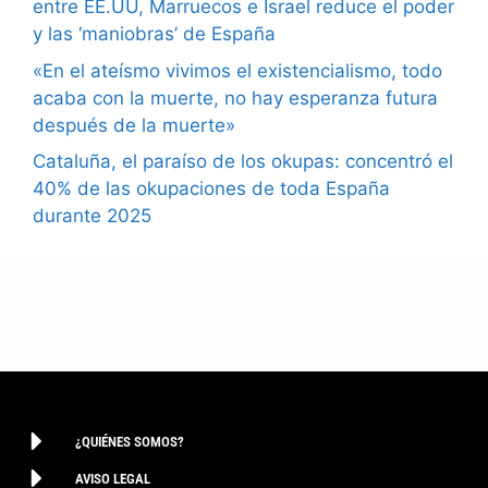
entre EE.UU, Marruecos e Israel reduce el poder
y las ‘maniobras’ de España
«En el ateísmo vivimos el existencialismo, todo
acaba con la muerte, no hay esperanza futura
después de la muerte»
Cataluña, el paraíso de los okupas: concentró el
40% de las okupaciones de toda España
durante 2025
¿QUIÉNES SOMOS?
AVISO LEGAL