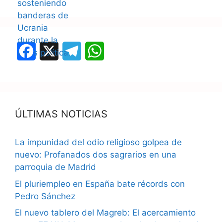
F
X
T
W
a
e
h
c
l
a
e
e
t
ÚLTIMAS NOTICIAS
b
g
s
La impunidad del odio religioso golpea de
o
r
A
nuevo: Profanados dos sagrarios en una
o
a
p
parroquia de Madrid
k
m
p
El pluriempleo en España bate récords con
Pedro Sánchez
El nuevo tablero del Magreb: El acercamiento