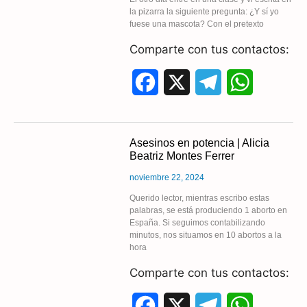
o
r
A
la pizarra la siguiente pregunta: ¿Y sí yo
fuese una mascota? Con el pretexto
o
a
p
Comparte con tus contactos:
k
m
p
F
X
T
W
a
e
h
c
l
a
Asesinos en potencia | Alicia
Beatriz Montes Ferrer
e
e
t
noviembre 22, 2024
b
g
s
Querido lector, mientras escribo estas
palabras, se está produciendo 1 aborto en
o
r
A
España. Si seguimos contabilizando
minutos, nos situamos en 10 abortos a la
o
a
p
hora
k
m
p
Comparte con tus contactos:
F
X
T
W