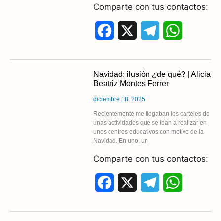
Comparte con tus contactos:
k
m
p
F
X
T
W
a
e
h
c
l
a
Navidad: ilusión ¿de qué? | Alicia
Beatriz Montes Ferrer
e
e
t
diciembre 18, 2025
b
g
s
Recientemente me llegaban los carteles de
unas actividades que se iban a realizar en
o
r
A
unos centros educativos con motivo de la
Navidad. En uno, un
o
a
p
Comparte con tus contactos:
k
m
p
F
X
T
W
a
e
h
c
l
a