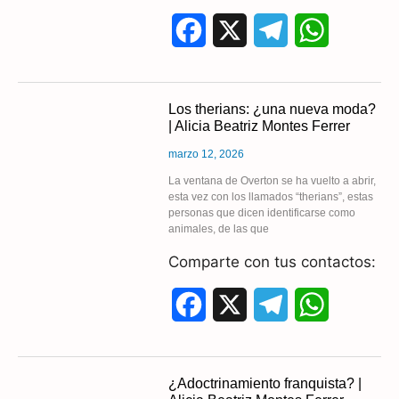
F
X
T
W
a
e
h
c
l
a
Los therians: ¿una nueva moda?
| Alicia Beatriz Montes Ferrer
e
e
t
marzo 12, 2026
b
g
s
La ventana de Overton se ha vuelto a abrir,
esta vez con los llamados “therians”, estas
o
r
A
personas que dicen identificarse como
animales, de las que
o
a
p
Comparte con tus contactos:
k
m
p
F
X
T
W
a
e
h
c
l
a
¿Adoctrinamiento franquista? |