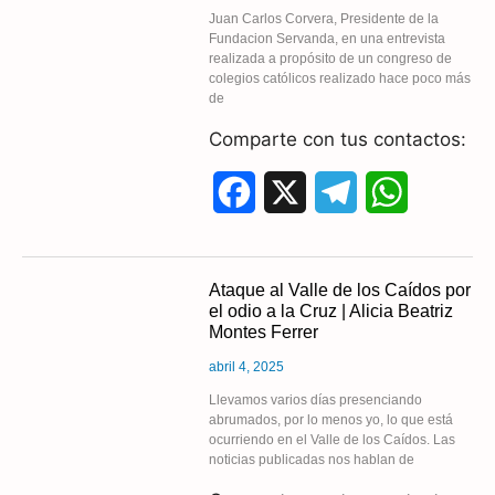
Juan Carlos Corvera, Presidente de la
Fundacion Servanda, en una entrevista
o
r
A
realizada a propósito de un congreso de
colegios católicos realizado hace poco más
o
a
p
de
k
m
p
Comparte con tus contactos:
F
X
T
W
a
e
h
c
l
a
Ataque al Valle de los Caídos por
el odio a la Cruz | Alicia Beatriz
e
e
t
Montes Ferrer
b
g
s
abril 4, 2025
o
r
A
Llevamos varios días presenciando
abrumados, por lo menos yo, lo que está
ocurriendo en el Valle de los Caídos. Las
o
a
p
noticias publicadas nos hablan de
k
m
p