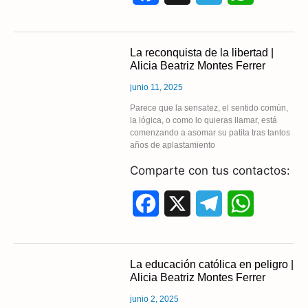
a
e
h
c
l
a
La reconquista de la libertad |
Alicia Beatriz Montes Ferrer
e
e
t
junio 11, 2025
b
g
s
Parece que la sensatez, el sentido común,
la lógica, o como lo quieras llamar, está
o
r
A
comenzando a asomar su patita tras tantos
años de aplastamiento
o
a
p
Comparte con tus contactos:
k
m
p
F
X
T
W
a
e
h
c
l
a
La educación católica en peligro |
Alicia Beatriz Montes Ferrer
e
e
t
junio 2, 2025
b
g
s