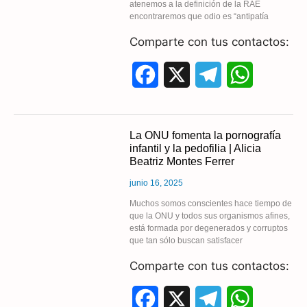
atenemos a la definición de la RAE
o
a
p
encontraremos que odio es “antipatía
k
m
p
Comparte con tus contactos:
F
X
T
W
a
e
h
c
l
a
La ONU fomenta la pornografía
infantil y la pedofilia | Alicia
e
e
t
Beatriz Montes Ferrer
b
g
s
junio 16, 2025
o
r
A
Muchos somos conscientes hace tiempo de
que la ONU y todos sus organismos afines,
está formada por degenerados y corruptos
o
a
p
que tan sólo buscan satisfacer
k
m
p
Comparte con tus contactos:
F
X
T
W