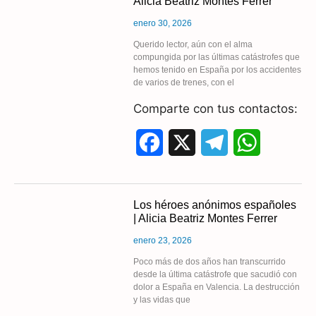
Alicia Beatriz Montes Ferrer
e
e
t
enero 30, 2026
b
g
s
Querido lector, aún con el alma
compungida por las últimas catástrofes que
o
r
A
hemos tenido en España por los accidentes
de varios de trenes, con el
o
a
p
Comparte con tus contactos:
k
m
p
F
X
T
W
a
e
h
c
l
a
Los héroes anónimos españoles
| Alicia Beatriz Montes Ferrer
e
e
t
enero 23, 2026
b
g
s
Poco más de dos años han transcurrido
desde la última catástrofe que sacudió con
o
r
A
dolor a España en Valencia. La destrucción
y las vidas que
o
a
p