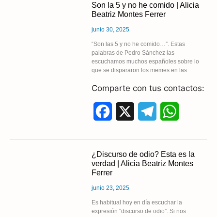
Son la 5 y no he comido | Alicia
Beatriz Montes Ferrer
e
e
t
junio 30, 2025
b
g
s
“Son las 5 y no he comido…”. Estas
palabras de Pedro Sánchez las
o
r
A
escuchamos muchos españoles sobre lo
que se dispararon los memes en las
o
a
p
Comparte con tus contactos:
k
m
p
F
X
T
W
a
e
h
c
l
a
¿Discurso de odio? Esta es la
verdad | Alicia Beatriz Montes
e
e
t
Ferrer
b
g
s
junio 23, 2025
o
r
A
Es habitual hoy en día escuchar la
expresión “discurso de odio”. Si nos