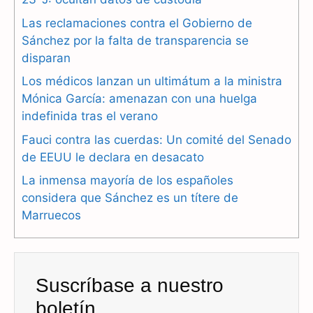
c
l
a
Las reclamaciones contra el Gobierno de
e
e
t
Sánchez por la falta de transparencia se
b
g
s
disparan
Los médicos lanzan un ultimátum a la ministra
o
r
A
Mónica García: amenazan con una huelga
o
a
p
indefinida tras el verano
k
m
p
Fauci contra las cuerdas: Un comité del Senado
de EEUU le declara en desacato
La inmensa mayoría de los españoles
considera que Sánchez es un títere de
Marruecos
Suscríbase a nuestro
boletín