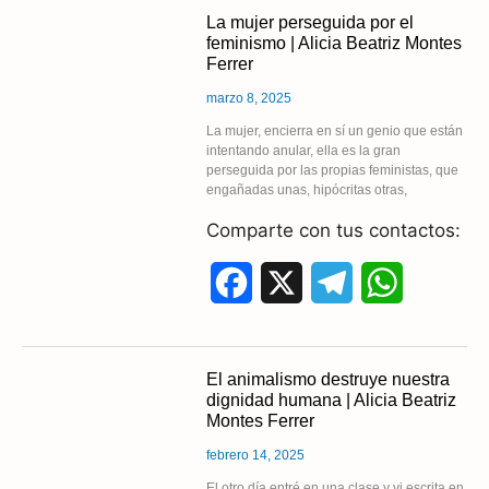
c
l
a
La mujer perseguida por el
feminismo | Alicia Beatriz Montes
e
e
t
Ferrer
b
g
s
marzo 8, 2025
o
r
A
La mujer, encierra en sí un genio que están
intentando anular, ella es la gran
perseguida por las propias feministas, que
o
a
p
engañadas unas, hipócritas otras,
k
m
p
Comparte con tus contactos:
F
X
T
W
a
e
h
c
l
a
El animalismo destruye nuestra
dignidad humana | Alicia Beatriz
e
e
t
Montes Ferrer
b
g
s
febrero 14, 2025
El otro día entré en una clase y vi escrita en