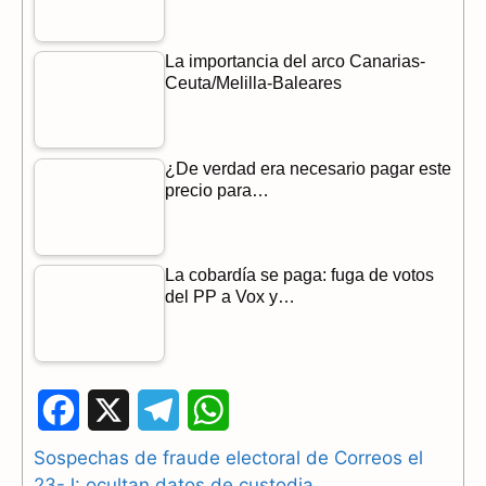
La importancia del arco Canarias-
Ceuta/Melilla-Baleares
¿De verdad era necesario pagar este
precio para…
La cobardía se paga: fuga de votos
del PP a Vox y…
F
X
T
W
a
e
h
Sospechas de fraude electoral de Correos el
23-J: ocultan datos de custodia