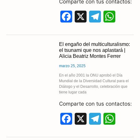
Comparte con tus contactos:
F
X
T
W
a
e
h
c
l
a
El engaño del multiculturalismo:
el tsunami que nos aplastará |
e
e
t
Alicia Beatriz Montes Ferrer
b
g
s
marzo 25, 2025
o
r
A
En el año 2001 la ONU aprobó el Día
Mundial de la Diversidad Cultural para el
Diálogo y el Desarrollo, celebración que
o
a
p
tiene lugar cada
k
m
p
Comparte con tus contactos:
F
X
T
W
a
e
h