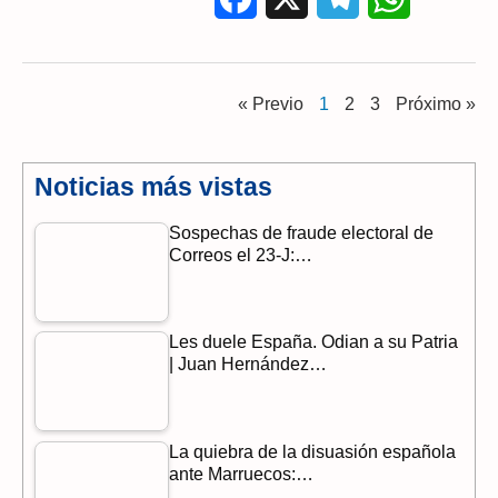
a
e
h
c
l
a
« Previo
1
2
3
Próximo »
e
e
t
b
g
s
Noticias más vistas
o
r
A
Sospechas de fraude electoral de
o
a
p
Correos el 23-J:…
k
m
p
Les duele España. Odian a su Patria
| Juan Hernández…
La quiebra de la disuasión española
ante Marruecos:…