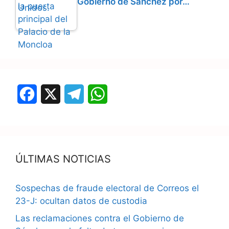
Gobierno de Sánchez por…
F
X
T
W
a
e
h
c
l
a
e
e
t
ÚLTIMAS NOTICIAS
b
g
s
Sospechas de fraude electoral de Correos el
o
r
A
23-J: ocultan datos de custodia
o
a
p
Las reclamaciones contra el Gobierno de