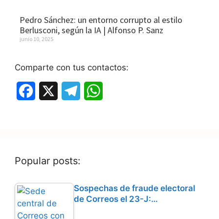
Pedro Sánchez: un entorno corrupto al estilo
Berlusconi, según la IA | Alfonso P. Sanz
junio 10, 2025
Comparte con tus contactos:
F
X
T
W
a
e
h
c
l
a
e
e
t
Popular posts:
b
g
s
o
r
A
Sospechas de fraude electoral
de Correos el 23-J:…
o
a
p