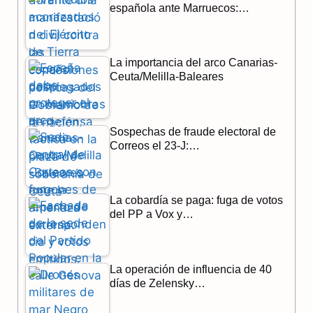
o
a
p
española ante Marruecos:…
k
m
p
La importancia del arco Canarias-
Ceuta/Melilla-Baleares
Sospechas de fraude electoral de
Correos el 23-J:…
La cobardía se paga: fuga de votos
del PP a Vox y…
La operación de influencia de 40
días de Zelensky…