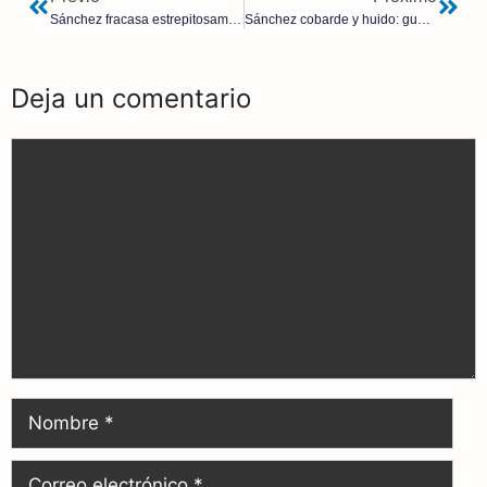
Sánchez fracasa estrepitosamente con su concurso de videojuegos contra Franco: los jóvenes le dan la espalda
Sánchez cobarde y huido: guarda silencio y huye del Congreso mientras se acumulan los casos de corrupción en su entorno
Deja un comentario