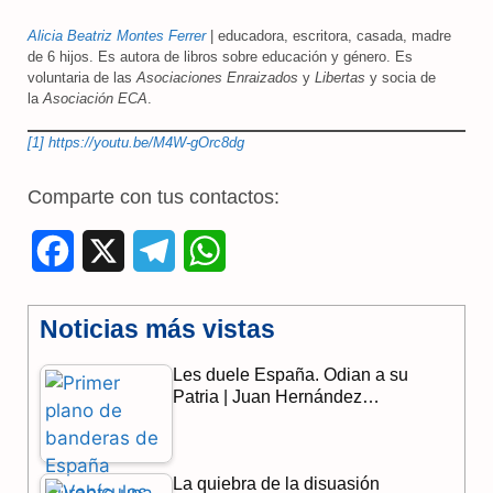
Alicia Beatriz Montes Ferrer
| educadora, escritora, casada, madre
de 6 hijos. Es autora de libros sobre educación y género. Es
voluntaria de las
Asociaciones Enraizados
y
Libertas
y socia de
la
Asociación ECA
.
[1]
https://youtu.be/M4W-gOrc8dg
Comparte con tus contactos:
F
X
T
W
a
e
h
Noticias más vistas
c
l
a
Les duele España. Odian a su
e
e
t
Patria | Juan Hernández…
b
g
s
o
r
A
La quiebra de la disuasión