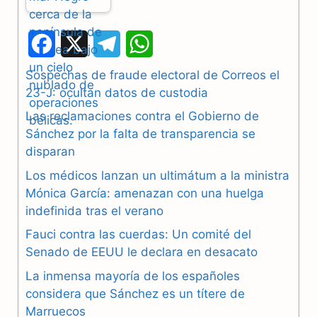
F
X
T
W
a
e
h
Sospechas de fraude electoral de Correos el
23-J: ocultan datos de custodia
c
l
a
Las reclamaciones contra el Gobierno de
e
e
t
Sánchez por la falta de transparencia se
b
g
s
disparan
Los médicos lanzan un ultimátum a la ministra
o
r
A
Mónica García: amenazan con una huelga
o
a
p
indefinida tras el verano
k
m
p
Fauci contra las cuerdas: Un comité del
Senado de EEUU le declara en desacato
La inmensa mayoría de los españoles
considera que Sánchez es un títere de
Marruecos