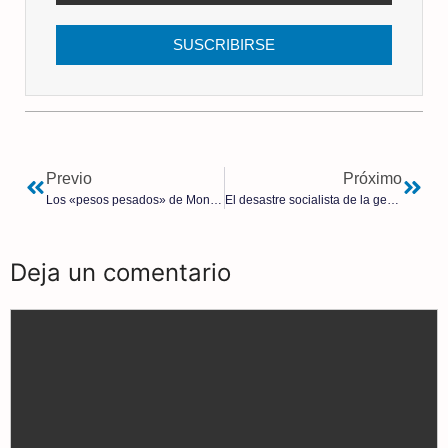
SUSCRIBIRSE
Previo
Próximo
Los «pesos pesados» de Moncloa se alejan ya del «tóxico y bocachanclas» Óscar Puente
El desastre socialista de la gestión ferroviaria
Deja un comentario