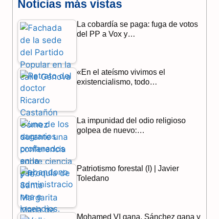
Noticias más vistas
c
l
a
La cobardía se paga: fuga de votos
e
e
t
del PP a Vox y…
b
g
s
o
r
A
«En el ateísmo vivimos el
o
a
p
existencialismo, todo…
k
m
p
La impunidad del odio religioso
golpea de nuevo:…
Patriotismo forestal (I) | Javier
Toledano
Mohamed VI gana, Sánchez gana y