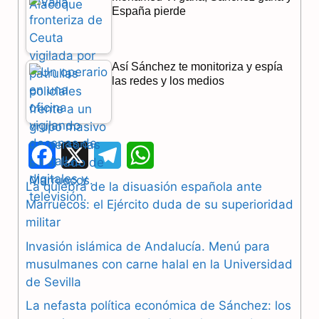
España pierde
Así Sánchez te monitoriza y espía
las redes y los medios
F
X
T
W
a
e
h
La quiebra de la disuasión española ante
Marruecos: el Ejército duda de su superioridad
c
l
a
militar
e
e
t
Invasión islámica de Andalucía. Menú para
b
g
s
musulmanes con carne halal en la Universidad
de Sevilla
o
r
A
La nefasta política económica de Sánchez: los
o
a
p