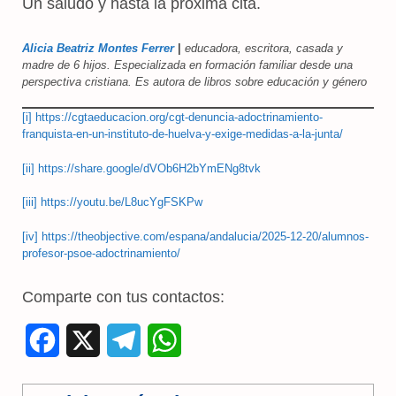
Un saludo y hasta la próxima cita.
Alicia Beatriz Montes Ferrer
|
educadora, escritora, casada y
madre de 6 hijos. Especializada en formación familiar desde una
perspectiva cristiana. Es autora de libros sobre educación y género
[i]
https://cgtaeducacion.org/cgt-denuncia-adoctrinamiento-
franquista-en-un-instituto-de-huelva-y-exige-medidas-a-la-junta/
[ii]
https://share.google/dVOb6H2bYmENg8tvk
[iii]
https://youtu.be/L8ucYgFSKPw
[iv]
https://theobjective.com/espana/andalucia/2025-12-20/alumnos-
profesor-psoe-adoctrinamiento/
Comparte con tus contactos:
F
X
T
W
a
e
h