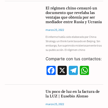
c
l
a
El régimen chino censuró un
documento que revelaba las
e
e
t
ventajas que obtenía por ser
mediador entre Rusia y Ucrania
b
g
s
marzo 25, 2022
o
r
A
El informe había sido elaborado por China
Strategy un think tank basado en Beijing. Sin
o
a
p
embargo, fue suprimido misteriosamente tras
su publicación. El régimen chino
k
m
p
Comparte con tus contactos:
F
X
T
W
a
e
h
c
l
a
Un poco de luz en la factura de
la LUZ | Eusebio Alonso
e
e
t
marzo 25, 2022
b
g
s