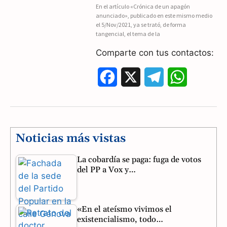
En el artículo «Crónica de un apagón
anunciado», publicado en este mismo medio
o
r
A
el 5/Nov/2021, ya se trató, de forma
tangencial, el tema de la
o
a
p
Comparte con tus contactos:
k
m
p
F
X
T
W
a
e
h
c
l
a
e
e
t
Noticias más vistas
b
g
s
La cobardía se paga: fuga de votos
del PP a Vox y…
o
r
A
o
a
p
«En el ateísmo vivimos el
k
m
p
existencialismo, todo…