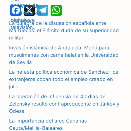
F
X
T
W
a
e
h
La quiebra de la disuasión española ante
Marruecos: el Ejército duda de su superioridad
c
l
a
militar
e
e
t
Invasión islámica de Andalucía. Menú para
b
g
s
musulmanes con carne halal en la Universidad
de Sevilla
o
r
A
La nefasta política económica de Sánchez: los
o
a
p
extranjeros copan todo el empleo creado en
julio
k
m
p
La operación de influencia de 40 días de
Zelensky resultó contraproducente en Járkov y
Odesa
La importancia del arco Canarias-
Ceuta/Melilla-Baleares