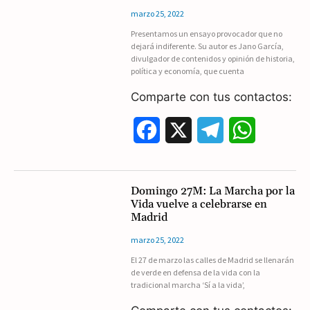
e
e
t
marzo 25, 2022
Presentamos un ensayo provocador que no
b
g
s
dejará indiferente. Su autor es Jano García,
divulgador de contenidos y opinión de historia,
o
r
A
política y economía, que cuenta
o
a
p
Comparte con tus contactos:
k
m
p
F
X
T
W
a
e
h
c
l
a
Domingo 27M: La Marcha por la
Vida vuelve a celebrarse en
e
e
t
Madrid
b
g
s
marzo 25, 2022
El 27 de marzo las calles de Madrid se llenarán
o
r
A
de verde en defensa de la vida con la
tradicional marcha ‘Sí a la vida’,
o
a
p