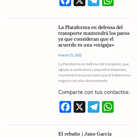
F
X
T
W
a
e
h
c
l
a
La Plataforma en defensa del
transporte mantendrá los paros
e
e
t
ya que consideran que el
acuerdo es una «migaja»
b
g
s
marzo 25, 2022
o
r
A
La Plataforma en defensa del transporte, que
agrupa a autónomos y pequeñas empresas,
o
a
p
mantendrá los paros hasta que el Gobierno no
negocie con ellos directamente
k
m
p
Comparte con tus contactos:
F
X
T
W
a
e
h
c
l
a
El rebaño | Jano García