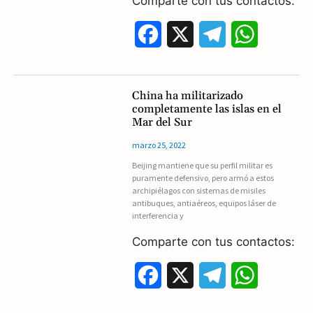
Comparte con tus contactos:
k
m
p
F
X
T
W
a
e
h
c
l
a
China ha militarizado
completamente las islas en el
e
e
t
Mar del Sur
b
g
s
marzo 25, 2022
Beijing mantiene que su perfil militar es
o
r
A
puramente defensivo, pero armó a estos
archipiélagos con sistemas de misiles
o
a
p
antibuques, antiaéreos, equipos láser de
interferencia y
k
m
p
Comparte con tus contactos:
F
X
T
W
a
e
h