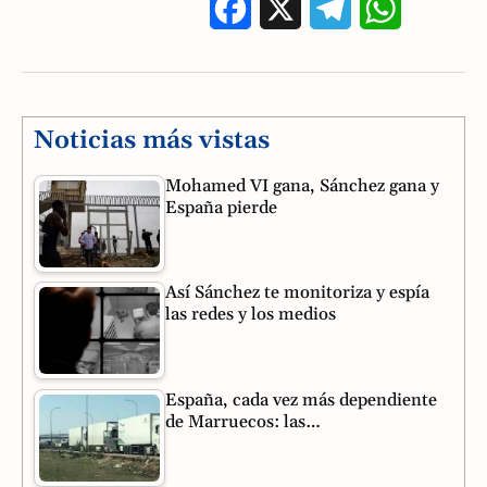
F
X
T
W
a
e
h
c
l
a
e
e
t
Noticias más vistas
b
g
s
Mohamed VI gana, Sánchez gana y
España pierde
o
r
A
o
a
p
Así Sánchez te monitoriza y espía
k
m
p
las redes y los medios
España, cada vez más dependiente
de Marruecos: las…