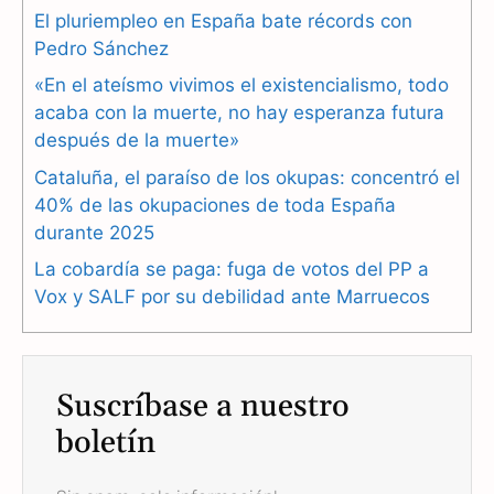
e
e
t
El pluriempleo en España bate récords con
b
g
s
Pedro Sánchez
«En el ateísmo vivimos el existencialismo, todo
o
r
A
acaba con la muerte, no hay esperanza futura
o
a
p
después de la muerte»
k
m
p
Cataluña, el paraíso de los okupas: concentró el
40% de las okupaciones de toda España
durante 2025
La cobardía se paga: fuga de votos del PP a
Vox y SALF por su debilidad ante Marruecos
Suscríbase a nuestro
boletín