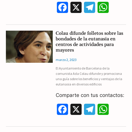
F
X
T
W
a
e
h
c
l
a
Colau difunde folletos sobre las
bondades de la eutanasia en
e
e
t
centros de actividades para
mayores
b
g
s
marzo 2, 2023
o
r
A
El Ayuntamiento de Barcelona de la
comunista Ada Colau difunde y promociona
o
a
p
una guía sobre los beneficios y ventajas de la
eutanasia en diversos edificios
k
m
p
Comparte con tus contactos:
F
X
T
W
a
e
h
c
l
a