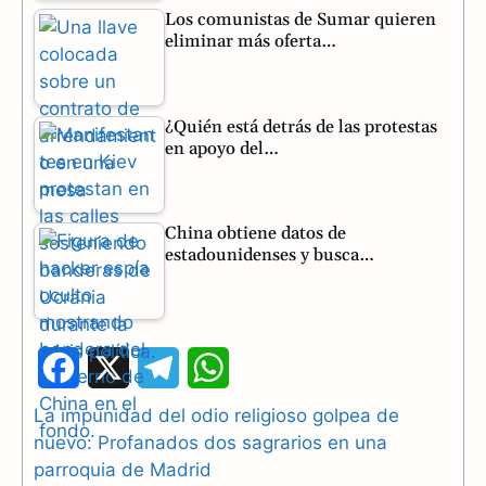
Los comunistas de Sumar quieren
eliminar más oferta…
¿Quién está detrás de las protestas
en apoyo del…
China obtiene datos de
estadounidenses y busca…
F
X
T
W
a
e
h
La impunidad del odio religioso golpea de
nuevo: Profanados dos sagrarios en una
c
l
a
parroquia de Madrid