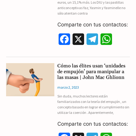
euros, un 15,1% más. Los DIU y las pastillas
anticonceptivas Yaz, Yasmin y Yasminelle no
o
a
p
sólo atentan contra
k
m
p
Comparte con tus contactos:
F
X
T
W
a
e
h
c
l
a
Cómo las élites usan ‘unidades
de empujón’ para manipular a
e
e
t
las masas | John Mac Ghlionn
b
g
s
marzo 2, 2023
Sin duda, muchos lectores están
o
r
A
familiarizados con la teoría del empujón , un
concepto basado en lograr el cumplimiento sin
o
a
p
utilizar la coerción . Aparentemente,
k
m
p
Comparte con tus contactos: