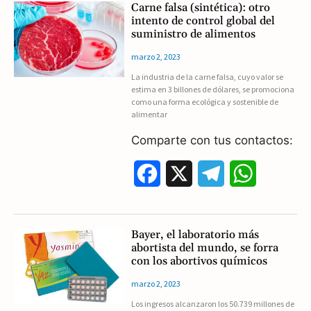
Carne falsa (sintética): otro
intento de control global del
e
e
t
suministro de alimentos
b
g
s
marzo 2, 2023
La industria de la carne falsa, cuyo valor se
o
r
A
estima en 3 billones de dólares, se promociona
como una forma ecológica y sostenible de
o
a
p
alimentar
k
m
p
Comparte con tus contactos:
F
X
T
W
a
e
h
c
l
a
Bayer, el laboratorio más
abortista del mundo, se forra
e
e
t
con los abortivos químicos
b
g
s
marzo 2, 2023
Los ingresos alcanzaron los 50.739 millones de
o
r
A