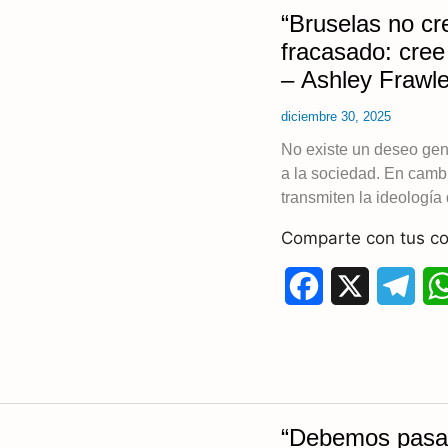
“Bruselas no cr
e
e
fracasado: cree
b
g
– Ashley Frawl
o
r
diciembre 30, 2025
o
a
No existe un deseo gen
a la sociedad. En camb
k
m
transmiten la ideología
Comparte con tus co
F
X
T
a
e
c
l
e
e
“Debemos pasar 
b
g