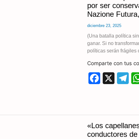
por ser conser
o
r
Nazione Futura,
o
a
diciembre 23, 2025
k
m
(Una batalla política si
ganar. Si no transformam
políticas serán frágiles 
Comparte con tus co
F
X
T
a
e
c
l
e
e
«Los capellanes
b
g
conductores de l
o
r