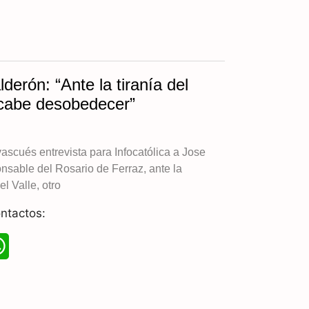
p
derón: “Ante la tiranía del
 cabe desobedecer”
vascués entrevista para Infocatólica a Jose
nsable del Rosario de Ferraz, ante la
el Valle, otro
ntactos:
W
h
a