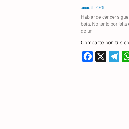
enero 8, 2026
Hablar de cáncer sigue
baja. No tanto por falt
de un
Comparte con tus co
F
X
T
a
e
c
l
e
e
b
g
o
r
o
a