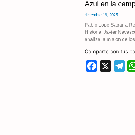
Azul en la cam
o
a
diciembre 16, 2025
k
m
Pablo Lope Sagarra Re
Historia. Javier Navasc
analiza la misión de lo
Comparte con tus co
F
X
T
a
e
c
l
e
e
b
g
o
r
o
a