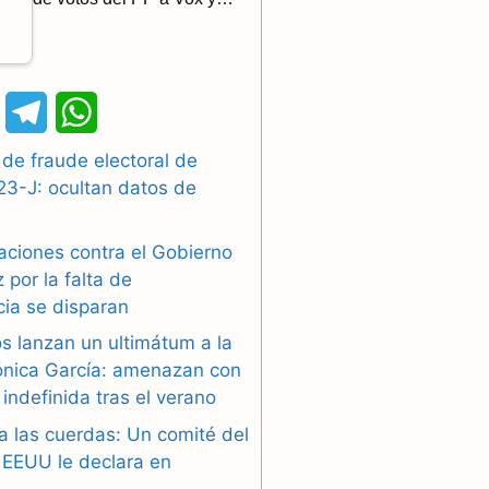
X
T
W
e
h
de fraude electoral de
23-J: ocultan datos de
l
a
e
t
aciones contra el Gobierno
g
s
por la falta de
cia se disparan
r
A
s lanzan un ultimátum a la
a
p
ónica García: amenazan con
indefinida tras el verano
m
p
a las cuerdas: Un comité del
EEUU le declara en