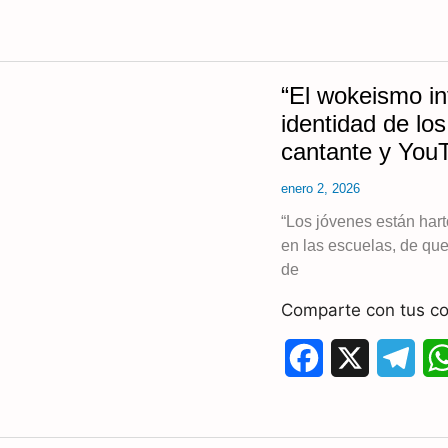
c
l
e
e
“El wokeismo in
b
g
identidad de lo
o
r
cantante y You
o
a
enero 2, 2026
k
m
“Los jóvenes están har
en las escuelas, de que
de
Comparte con tus co
F
X
T
a
e
c
l