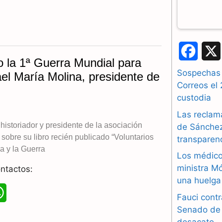
p
F
 la 1ª Guerra Mundial para
a
Sospechas 
l María Molina, presidente de
Correos el 
c
custodia
e
Las reclam
historiador y presidente de la asociación
b
de Sánchez 
obre su libro recién publicado “Voluntarios
transparen
o
a y la Guerra
Los médico
o
ministra M
ntactos:
una huelga 
k
W
Fauci contr
Senado de 
h
desacato