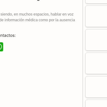
 siendo, en muchos espacios, hablar en voz
a de información médica como por la ausencia
ntactos:
W
h
a
t
s
A
p