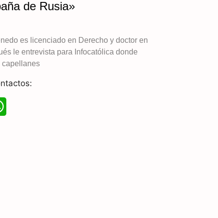
paña de Rusia»
p
p
nedo es licenciado en Derecho y doctor en
ués le entrevista para Infocatólica donde
s capellanes
ntactos:
W
h
a
t
s
A
p