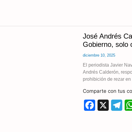
k
m
José Andrés Cal
Gobierno, solo
diciembre 10, 2025
El periodista Javier Na
Andrés Calderón, respo
prohibición de rezar en 
Comparte con tus co
F
X
T
a
e
c
l