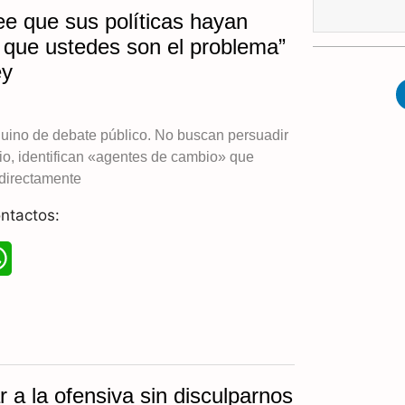
ee que sus políticas hayan
t
 que ustedes son el problema”
s
ey
A
p
uino de debate público. No buscan persuadir
io, identifican «agentes de cambio» que
p
 directamente
ntactos:
W
h
a
t
a la ofensiva sin disculparnos
s