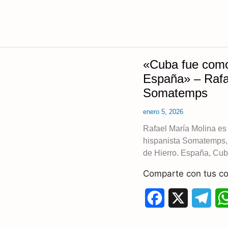
k
m
«Cuba fue como
España» – Rafae
Somatemps
enero 5, 2026
Rafael María Molina es 
hispanista Somatemps, s
de Hierro. España, Cub
Comparte con tus co
F
X
T
a
e