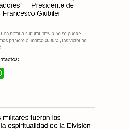
vadores” —Presidente de
A
 Francesco Giubilei
p
p
n una batalla cultural previa no se puede
os primero el marco cultural, las victorias
o
ntactos:
W
h
a
t
 militares fueron los
s
a espiritualidad de la División
A