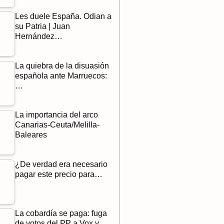
Les duele España. Odian a
su Patria | Juan
Hernández…
La quiebra de la disuasión
española ante Marruecos:
…
La importancia del arco
Canarias-Ceuta/Melilla-
Baleares
¿De verdad era necesario
pagar este precio para…
La cobardía se paga: fuga
de votos del PP a Vox y…