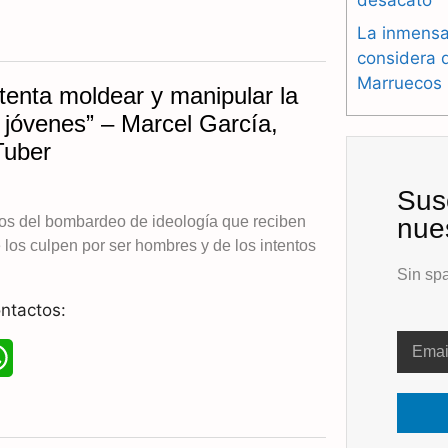
a
La inmensa
t
considera 
Marruecos
tenta moldear y manipular la
s
s jóvenes” – Marcel García,
A
Tuber
p
Sus
p
tos del bombardeo de ideología que reciben
nues
 los culpen por ser hombres y de los intentos
Sin spa
ntactos:
W
h
a