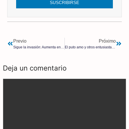
SUSCRIBIRSE
Previo
Próximo
Sigue la invasión: Aumenta en un 650% el número de inmigrantes con residencia por arraigo familiar desde 2020
El puto amo y otros entusiastas chaperos | Juan Hernández Hortigüela
Deja un comentario