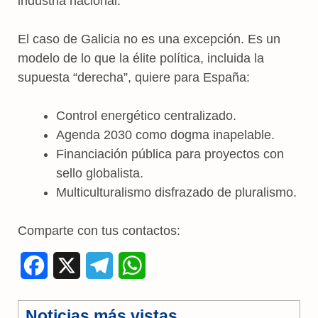
industria nacional.
El caso de Galicia no es una excepción. Es un
modelo de lo que la élite política, incluida la
supuesta “derecha”, quiere para España:
Control energético centralizado.
Agenda 2030 como dogma inapelable.
Financiación pública para proyectos con
sello globalista.
Multiculturalismo disfrazado de pluralismo.
Comparte con tus contactos:
F
X
T
W
a
e
h
Noticias más vistas