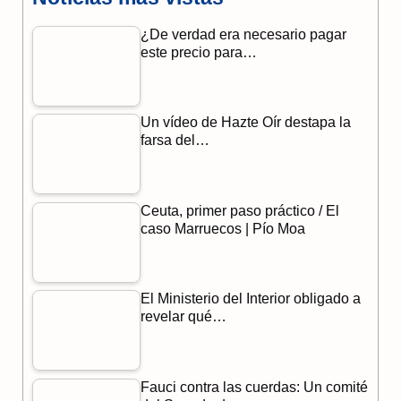
c
l
a
¿De verdad era necesario pagar
e
e
t
este precio para…
b
g
s
o
r
A
Un vídeo de Hazte Oír destapa la
o
a
p
farsa del…
k
m
p
Ceuta, primer paso práctico / El
caso Marruecos | Pío Moa
El Ministerio del Interior obligado a
revelar qué…
Fauci contra las cuerdas: Un comité