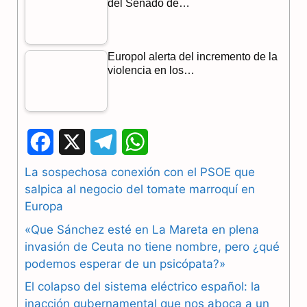
del Senado de…
Europol alerta del incremento de la
violencia en los…
F
X
T
W
a
e
h
La sospechosa conexión con el PSOE que
salpica al negocio del tomate marroquí en
c
l
a
Europa
e
e
t
«Que Sánchez esté en La Mareta en plena
b
g
s
invasión de Ceuta no tiene nombre, pero ¿qué
podemos esperar de un psicópata?»
o
r
A
El colapso del sistema eléctrico español: la
o
a
p
inacción gubernamental que nos aboca a un