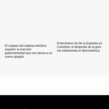
El fenómeno de De la Espriella en
El colapso del sistema eléctrico
Colombia: el despertar de la gran
español: la inacción
ola soberanista en Iberoamérica
gubernamental que nos aboca a un
nuevo apagón