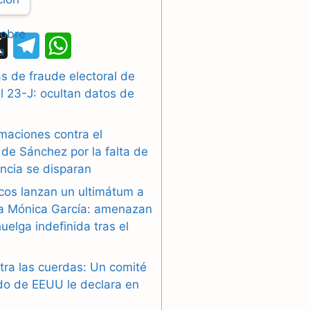
X
T
W
e
h
 de fraude electoral de
l 23-J: ocultan datos de
l
a
e
t
maciones contra el
g
s
de Sánchez por la falta de
ncia se disparan
r
A
cos lanzan un ultimátum a
a
p
ra Mónica García: amenazan
uelga indefinida tras el
m
p
tra las cuerdas: Un comité
do de EEUU le declara en