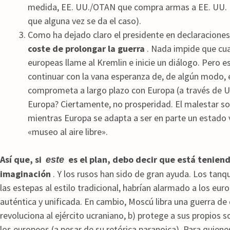
medida, EE. UU./OTAN que compra armas a EE. UU. E
que alguna vez se da el caso).
Como ha dejado claro el presidente en declaracione
coste de prolongar la guerra
. Nada impide que cua
europeas llame al Kremlin e inicie un diálogo. Pero e
continuar con la vana esperanza de, de algún modo,
comprometa a largo plazo con Europa (a través de Uc
Europa? Ciertamente, no prosperidad. El malestar soc
mientras Europa se adapta a ser en parte un estado 
«museo al aire libre».
Así que, si
es el plan, debo decir que está teniend
este
imaginación
. Y los rusos han sido de gran ayuda. Los tan
las estepas al estilo tradicional, habrían alarmado a los e
auténtica y unificada. En cambio, Moscú libra una guerra de
revoluciona al ejército ucraniano, b) protege a sus propios
los europeos (a pesar de su retórica paranoica). Para quienes