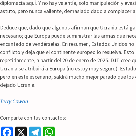
diplomacia aquí. Y no hay valentía, solo manipulación y eva
astuto, pero nunca valiente, demasiado dado a complacer a
Deduce que, dado que algunos afirman que Ucrania está ga
necesario; que Europa puede suministrar las armas que nec
encantado de vendérselas. En resumen, Estados Unidos no t
conflicto y deja que el continente europeo lo resuelva. Esto
repetidamente, a partir del 20 de enero de 2025. DJT cree qu
Ucrania se atribuirá a Europa (no estoy muy seguro). Estad
pero en este escenario, saldrá mucho mejor parado que los 
dejado Ucrania.
Terry Cowan
Comparte con tus contactos:
F
X
T
W