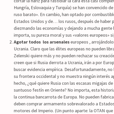
cortar la nariz para fastidiar la cara está casi compl
Hungría, Eslovaquia y Turquía) se han convencido de 
ruso barato». En cambio, han optado por combustib
Estados Unidos y de… los rusos, después de haber pa
diezmando las economías y dejando a mucha gente lu
importa, su pureza moral y sus «valores europeos» si
Agotar todos
los arsenales
europeos , arrojándolo
Ucrania. Claro que las élites europeas no pueden libr
Zelenski quiere más y no pueden rechazar su creación
creen que si Rusia derrota a Ucrania, irán a por Euro
buscar evidencia empírica. Desafortunadamente, no l
su frontera occidental y no muestra ningún interés a
hecho, ¿qué quiere Rusia con las escasas migajas d
suntuoso festín en Oriente? No importa, esta historia 
la continua bancarrota de Europa. No pueden fabricar
deben comprar armamento sobrevalorado a Estados U
motores del Imperio. (Un punto aparte: la OTAN que