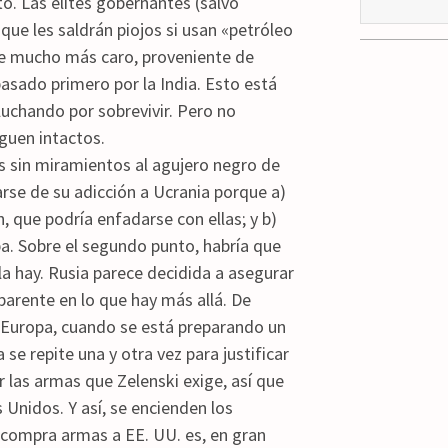
eto. Las élites gobernantes (salvo
que les saldrán piojos si usan «petróleo
le mucho más caro, proveniente de
sado primero por la India. Esto está
chando por sobrevivir. Pero no
guen intactos.
s sin miramientos al agujero negro de
arse de su adicción a Ucrania porque a)
, que podría enfadarse con ellas; y b)
pa. Sobre el segundo punto, habría que
a hay. Rusia parece decidida a asegurar
parente en lo que hay más allá. De
e Europa, cuando se está preparando un
se repite una y otra vez para justificar
 las armas que Zelenski exige, así que
nidos. Y así, se encienden los
 compra armas a EE. UU. es, en gran