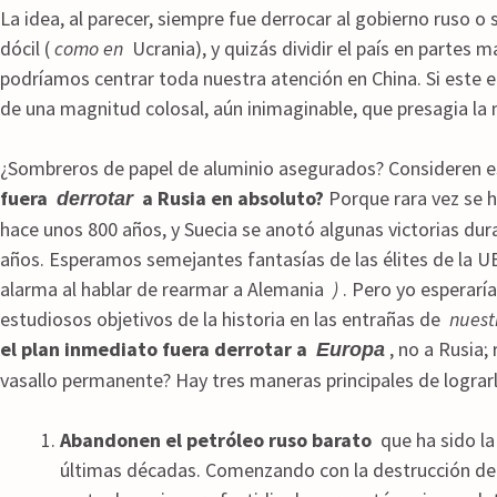
La idea, al parecer, siempre fue derrocar al gobierno ruso o
dócil (
como en
Ucrania), y quizás dividir el país en partes 
podríamos centrar toda nuestra atención en China. Si este e
de una magnitud colosal, aún inimaginable, que presagia la 
¿Sombreros de papel de aluminio asegurados? Consideren e
fuera
a Rusia en absoluto?
Porque rara vez se h
derrotar
hace unos 800 años, y Suecia se anotó algunas victorias d
años. Esperamos semejantes fantasías de las élites de la UE
alarma al hablar de rearmar a Alemania
)
. Pero yo esperarí
estudiosos objetivos de la historia en las entrañas de
nuest
el plan inmediato fuera derrotar a
, no a Rusia;
Europa
vasallo permanente? Hay tres maneras principales de lograrl
Abandonen el petróleo ruso barato
que ha sido la
últimas décadas. Comenzando con la destrucción de