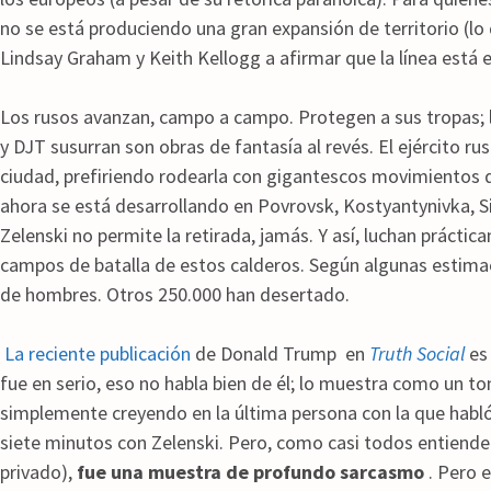
no se está produciendo una gran expansión de territorio (lo
Lindsay Graham y Keith Kellogg a afirmar que la línea está
Los rusos avanzan, campo a campo. Protegen a sus tropas; la
y DJT susurran son obras de fantasía al revés. El ejército ru
ciudad, prefiriendo rodearla con gigantescos movimientos de
ahora se está desarrollando en Povrovsk, Kostyantynivka, S
Zelenski no permite la retirada, jamás. Y así, luchan práctic
campos de batalla de estos calderos. Según algunas estimac
de hombres. Otros 250.000 han desertado.
La reciente publicación
de Donald Trump en
Truth Social
es 
fue en serio, eso no habla bien de él; lo muestra como un t
simplemente creyendo en la última persona con la que habló
siete minutos con Zelenski. Pero, como casi todos entienden
privado),
fue una muestra de profundo sarcasmo
. Pero 