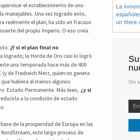
 supervisar el establecimiento de uno
La inmen
más manejables. Una vez logrado esto,
españole
ra realmente el plan, ha sido un fracaso
un títere
muerte del propio Imperio. O eso creía.
sto:
¿Y si el plan final no
a logrado; la Horda de Oro casi lo logró
Su
urante una temporada hace más de 400
nu
 (y de Fredreich Merz, quien no genera
a que hubiera al menos algunos
Sin s
ro
Estado Permanente. Más bien,
¿y si
 reducirla a la condición de estado
o:
 base de la prosperidad de Europa en las
 NordStream, este largo proceso de