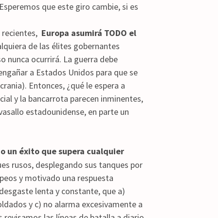
speremos que este giro cambie, si es
s recientes,
Europa asumirá TODO el
lquiera de las élites gobernantes
so nunca ocurrirá. La guerra debe
 engañar a Estados Unidos para que se
rania). Entonces, ¿qué le espera a
ial y la bancarrota parecen inminentes,
vasallo estadounidense, en parte un
o un éxito que supera cualquier
ques rusos, desplegando sus tanques por
uropeos y motivado una respuesta
 desgaste lenta y constante, que a)
 soldados y c) no alarma excesivamente a
 revisamos las líneas de batalla a diario,