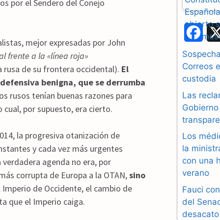
os por el Sendero del Conejo
F
ealistas, mejor expresadas por John
a
Sospechas
 frente a la «línea roja»
Correos e
 rusa de su frontera occidental).
El
c
custodia
a defensiva benigna, que se derrumba
e
Los rusos tenían buenas razones para
Las recla
b
Gobierno 
 cual, por supuesto, era cierto.
transpare
o
014, la progresiva otanización de
Los médi
o
onstantes y cada vez más urgentes
la minist
con una h
a verdadera agenda no era, por
k
verano
ón más corrupta de Europa a la OTAN,
sino
l Imperio de Occidente, el cambio de
Fauci con
ta que el Imperio caiga.
del Sena
desacato