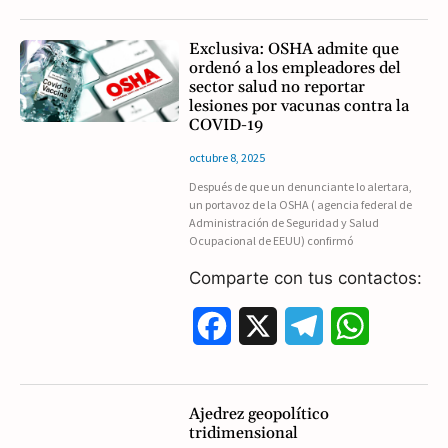
c
l
a
Exclusiva: OSHA admite que
ordenó a los empleadores del
e
e
t
sector salud no reportar
lesiones por vacunas contra la
b
g
s
COVID-19
o
r
A
octubre 8, 2025
Después de que un denunciante lo alertara,
o
a
p
un portavoz de la OSHA ( agencia federal de
Administración de Seguridad y Salud
k
m
p
Ocupacional de EEUU) confirmó
Comparte con tus contactos:
F
X
T
W
a
e
h
c
l
a
Ajedrez geopolítico
tridimensional
e
e
t