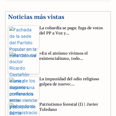
c
l
a
e
e
t
Noticias más vistas
b
g
s
La cobardía se paga: fuga de votos
del PP a Vox y…
o
r
A
o
a
p
«En el ateísmo vivimos el
k
m
p
existencialismo, todo…
La impunidad del odio religioso
golpea de nuevo:…
Patriotismo forestal (I) | Javier
Toledano