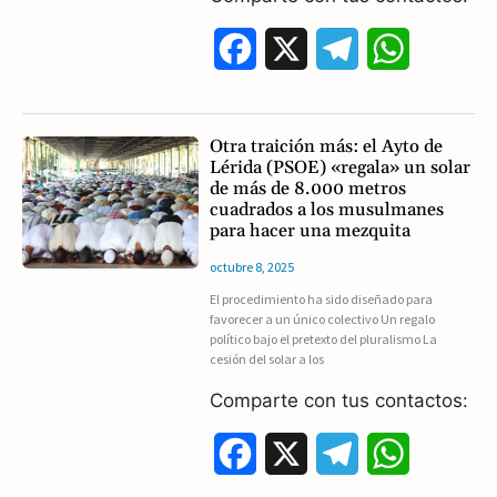
F
X
T
W
a
e
h
c
l
a
Otra traición más: el Ayto de
Lérida (PSOE) «regala» un solar
e
e
t
de más de 8.000 metros
cuadrados a los musulmanes
b
g
s
para hacer una mezquita
o
r
A
octubre 8, 2025
El procedimiento ha sido diseñado para
o
a
p
favorecer a un único colectivo Un regalo
político bajo el pretexto del pluralismo La
k
m
p
cesión del solar a los
Comparte con tus contactos:
F
X
T
W
a
e
h