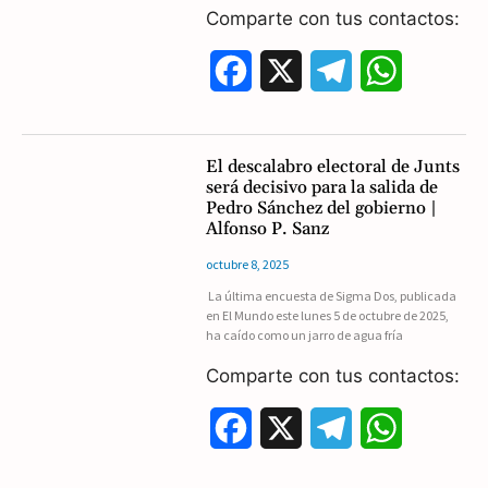
k
m
p
Comparte con tus contactos:
F
X
T
W
a
e
h
c
l
a
El descalabro electoral de Junts
será decisivo para la salida de
e
e
t
Pedro Sánchez del gobierno |
Alfonso P. Sanz
b
g
s
octubre 8, 2025
o
r
A
La última encuesta de Sigma Dos, publicada
en El Mundo este lunes 5 de octubre de 2025,
o
a
p
ha caído como un jarro de agua fría
k
m
p
Comparte con tus contactos:
F
X
T
W
a
e
h