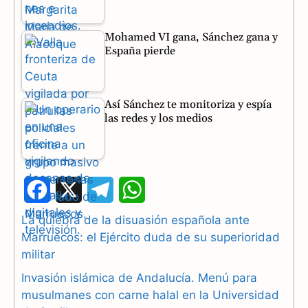
Mohamed VI gana, Sánchez gana y
España pierde
Así Sánchez te monitoriza y espía
las redes y los medios
F
X
T
W
a
e
h
La quiebra de la disuasión española ante
Marruecos: el Ejército duda de su superioridad
c
l
a
militar
e
e
t
Invasión islámica de Andalucía. Menú para
b
g
s
musulmanes con carne halal en la Universidad