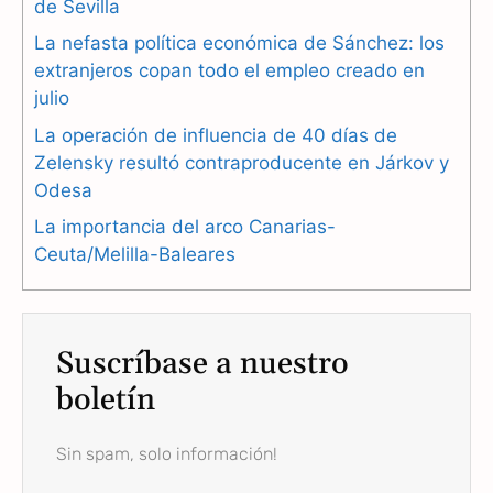
de Sevilla
o
r
A
La nefasta política económica de Sánchez: los
o
a
p
extranjeros copan todo el empleo creado en
julio
k
m
p
La operación de influencia de 40 días de
Zelensky resultó contraproducente en Járkov y
Odesa
La importancia del arco Canarias-
Ceuta/Melilla-Baleares
Suscríbase a nuestro
boletín
Sin spam, solo información!