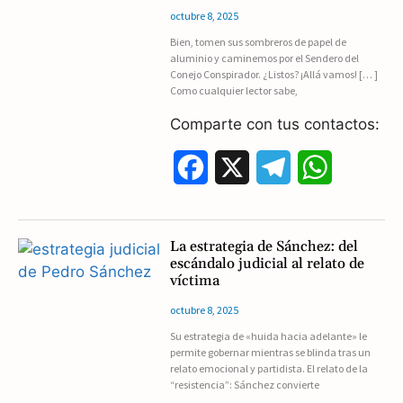
octubre 8, 2025
b
g
s
Bien, tomen sus sombreros de papel de
aluminio y caminemos por el Sendero del
o
r
A
Conejo Conspirador. ¿Listos? ¡Allá vamos! [… ]
Como cualquier lector sabe,
o
a
p
Comparte con tus contactos:
k
m
p
F
X
T
W
a
e
h
c
l
a
La estrategia de Sánchez: del
escándalo judicial al relato de
e
e
t
víctima
b
g
s
octubre 8, 2025
Su estrategia de «huida hacia adelante» le
o
r
A
permite gobernar mientras se blinda tras un
relato emocional y partidista. El relato de la
o
a
p
“resistencia”: Sánchez convierte