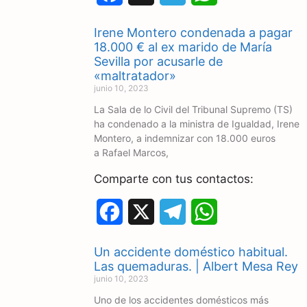
a
e
h
Irene Montero condenada a pagar
c
l
a
18.000 € al ex marido de María
Sevilla por acusarle de
e
e
t
«maltratador»
junio 10, 2023
b
g
s
La Sala de lo Civil del Tribunal Supremo (TS)
o
r
A
ha condenado a la ministra de Igualdad, Irene
Montero, a indemnizar con 18.000 euros
o
a
p
a Rafael Marcos,
k
m
p
Comparte con tus contactos:
F
X
T
W
a
e
h
Un accidente doméstico habitual.
c
l
a
Las quemaduras. | Albert Mesa Rey
junio 10, 2023
e
e
t
Uno de los accidentes domésticos más