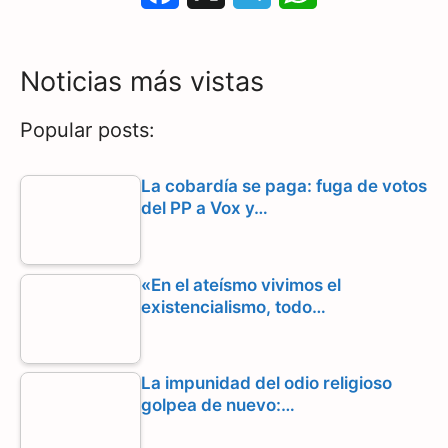
a
e
h
c
l
a
Noticias más vistas
e
e
t
Popular posts:
b
g
s
o
r
A
La cobardía se paga: fuga de votos
del PP a Vox y…
o
a
p
k
m
p
«En el ateísmo vivimos el
existencialismo, todo…
La impunidad del odio religioso
golpea de nuevo:…