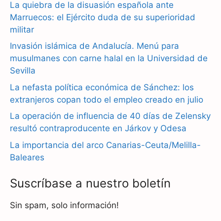
La quiebra de la disuasión española ante
e
e
t
Marruecos: el Ejército duda de su superioridad
b
g
s
militar
Invasión islámica de Andalucía. Menú para
o
r
A
musulmanes con carne halal en la Universidad de
o
a
p
Sevilla
k
m
p
La nefasta política económica de Sánchez: los
extranjeros copan todo el empleo creado en julio
La operación de influencia de 40 días de Zelensky
resultó contraproducente en Járkov y Odesa
La importancia del arco Canarias-Ceuta/Melilla-
Baleares
Suscríbase a nuestro boletín
Sin spam, solo información!