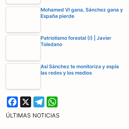
Mohamed VI gana, Sánchez gana y
España pierde
Patriotismo forestal (I) | Javier
Toledano
Así Sánchez te monitoriza y espía
las redes y los medios
F
X
T
W
a
e
h
ÚLTIMAS NOTICIAS
c
l
a