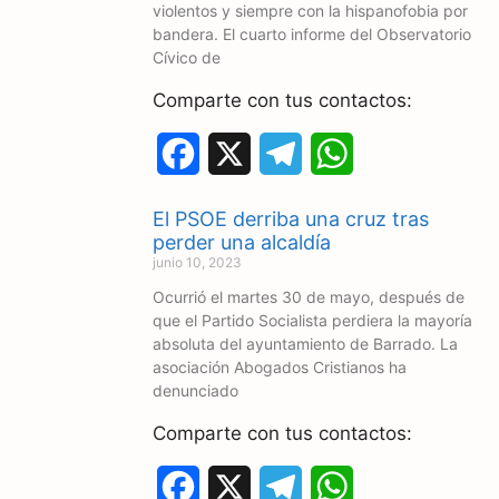
violentos y siempre con la hispanofobia por
bandera. El cuarto informe del Observatorio
Cívico de
Comparte con tus contactos:
F
X
T
W
a
e
h
El PSOE derriba una cruz tras
c
l
a
perder una alcaldía
junio 10, 2023
e
e
t
Ocurrió el martes 30 de mayo, después de
que el Partido Socialista perdiera la mayoría
b
g
s
absoluta del ayuntamiento de Barrado. La
o
r
A
asociación Abogados Cristianos ha
denunciado
o
a
p
Comparte con tus contactos:
k
m
p
F
X
T
W