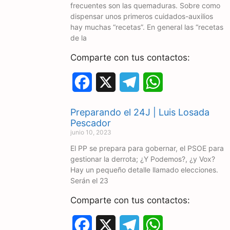
frecuentes son las quemaduras. Sobre como
b
g
s
dispensar unos primeros cuidados-auxilios
o
r
A
hay muchas “recetas”. En general las “recetas
de la
o
a
p
Comparte con tus contactos:
k
m
p
F
X
T
W
a
e
h
Preparando el 24J | Luis Losada
c
l
a
Pescador
junio 10, 2023
e
e
t
El PP se prepara para gobernar, el PSOE para
gestionar la derrota; ¿Y Podemos?, ¿y Vox?
b
g
s
Hay un pequeño detalle llamado elecciones.
o
r
A
Serán el 23
o
a
p
Comparte con tus contactos:
k
m
p
F
X
T
W