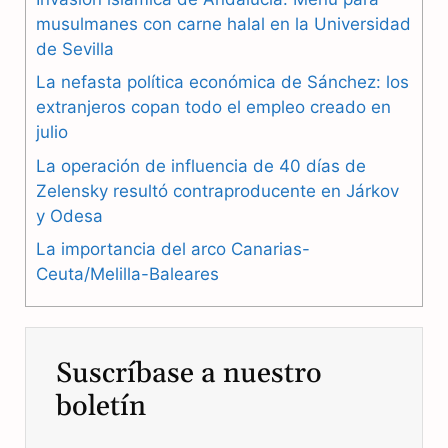
b
g
s
musulmanes con carne halal en la Universidad
de Sevilla
o
r
A
La nefasta política económica de Sánchez: los
o
a
p
extranjeros copan todo el empleo creado en
julio
k
m
p
La operación de influencia de 40 días de
Zelensky resultó contraproducente en Járkov
y Odesa
La importancia del arco Canarias-
Ceuta/Melilla-Baleares
Suscríbase a nuestro
boletín