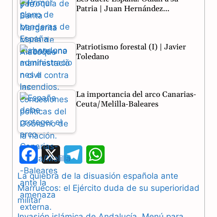
Patria | Juan Hernández…
Patriotismo forestal (I) | Javier
Toledano
La importancia del arco Canarias-
Ceuta/Melilla-Baleares
F
X
T
W
a
e
h
La quiebra de la disuasión española ante
Marruecos: el Ejército duda de su superioridad
c
l
a
militar
e
e
t
Invasión islámica de Andalucía. Menú para