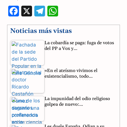
F
X
T
W
a
e
h
Noticias más vistas
c
l
a
La cobardía se paga: fuga de votos
e
e
t
del PP a Vox y…
b
g
s
o
r
A
«En el ateísmo vivimos el
o
a
p
existencialismo, todo…
k
m
p
La impunidad del odio religioso
golpea de nuevo:…
Les duele España. Odian a su