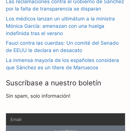
Las reclamaciones contra el Gobierno de Sánchez
por la falta de transparencia se disparan
o
r
A
Los médicos lanzan un ultimátum a la ministra
o
a
p
Mónica García: amenazan con una huelga
k
m
p
indefinida tras el verano
Fauci contra las cuerdas: Un comité del Senado
de EEUU le declara en desacato
La inmensa mayoría de los españoles considera
que Sánchez es un títere de Marruecos
Suscríbase a nuestro boletín
Sin spam, solo información!