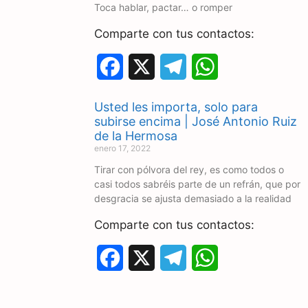
Toca hablar, pactar… o romper
o
a
p
Comparte con tus contactos:
k
m
p
F
X
T
W
a
e
h
Usted les importa, solo para
c
l
a
subirse encima | José Antonio Ruiz
de la Hermosa
e
e
t
enero 17, 2022
Tirar con pólvora del rey, es como todos o
b
g
s
casi todos sabréis parte de un refrán, que por
o
r
A
desgracia se ajusta demasiado a la realidad
o
a
p
Comparte con tus contactos:
k
m
p
F
X
T
W
a
e
h