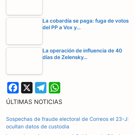
La cobardía se paga: fuga de votos
del PP a Vox y…
La operación de influencia de 40
días de Zelensky…
F
X
T
W
a
e
h
ÚLTIMAS NOTICIAS
c
l
a
Sospechas de fraude electoral de Correos el 23-J:
e
e
t
ocultan datos de custodia
b
g
s