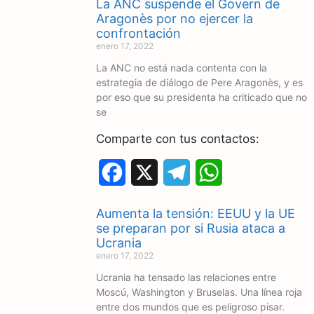
La ANC suspende el Govern de
c
l
a
Aragonès por no ejercer la
confrontación
e
e
t
enero 17, 2022
La ANC no está nada contenta con la
b
g
s
estrategia de diálogo de Pere Aragonès, y es
o
r
A
por eso que su presidenta ha criticado que no
se
o
a
p
Comparte con tus contactos:
k
m
p
F
X
T
W
a
e
h
Aumenta la tensión: EEUU y la UE
c
l
a
se preparan por si Rusia ataca a
Ucrania
e
e
t
enero 17, 2022
Ucrania ha tensado las relaciones entre
b
g
s
Moscú, Washington y Bruselas. Una línea roja
o
r
A
entre dos mundos que es peligroso pisar.