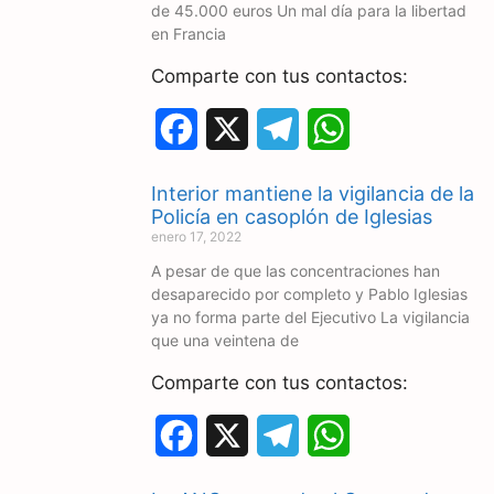
de 45.000 euros Un mal día para la libertad
en Francia
Comparte con tus contactos:
F
X
T
W
a
e
h
Interior mantiene la vigilancia de la
c
l
a
Policía en casoplón de Iglesias
enero 17, 2022
e
e
t
A pesar de que las concentraciones han
desaparecido por completo y Pablo Iglesias
b
g
s
ya no forma parte del Ejecutivo La vigilancia
o
r
A
que una veintena de
o
a
p
Comparte con tus contactos:
k
m
p
F
X
T
W
a
e
h