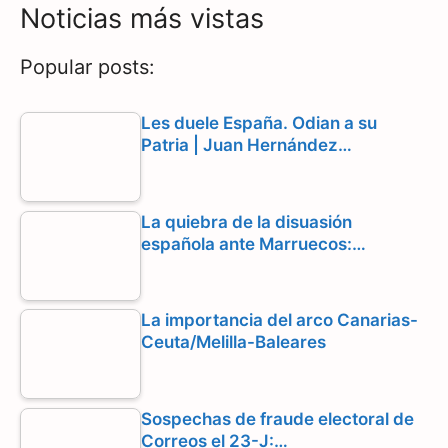
c
l
a
Noticias más vistas
e
e
t
Popular posts:
b
g
s
o
r
A
Les duele España. Odian a su
Patria | Juan Hernández…
o
a
p
k
m
p
La quiebra de la disuasión
española ante Marruecos:…
La importancia del arco Canarias-
Ceuta/Melilla-Baleares
Sospechas de fraude electoral de
Correos el 23-J:…