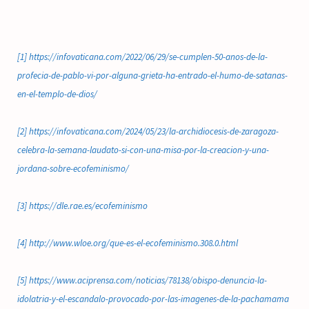
[1]
https://infovaticana.com/2022/06/29/se-cumplen-50-anos-de-la-
profecia-de-pablo-vi-por-alguna-grieta-ha-entrado-el-humo-de-satanas-
en-el-templo-de-dios/
[2]
https://infovaticana.com/2024/05/23/la-archidiocesis-de-zaragoza-
celebra-la-semana-laudato-si-con-una-misa-por-la-creacion-y-una-
jordana-sobre-ecofeminismo/
[3]
https://dle.rae.es/ecofeminismo
[4]
http://www.wloe.org/que-es-el-ecofeminismo.308.0.html
[5]
https://www.aciprensa.com/noticias/78138/obispo-denuncia-la-
idolatria-y-el-escandalo-provocado-por-las-imagenes-de-la-pachamama