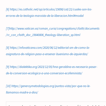
[6]
https://es.catholic.net/op/articulos/15698/cat/21/cuales-son-los-
errores-de-la-teologia-marxista-de-la-liberacion.html#modal
[7]
http://www.vatican.va/roman_curia/congregations/cfaith/documents
/rc_con_cfaith_doc_19840806_theology-liberation_sp.html
[8]
https://infovaticana.com/2020/06/12/editorial-sm-de-como-la-
asignatura-de-religion-paso-a-ensenar-buenismo-de-izquierdas/
[9]
https://dialektika.org/2023/12/05/hna-geraldina-es-necesario-pasar-
de-la-conversion-ecologica-a-una-conversion-ecofeminista/
[10]
https://generoymetodologias.org/puntos-vista/por-que-no-le-
llamamos-madre-a-dios/