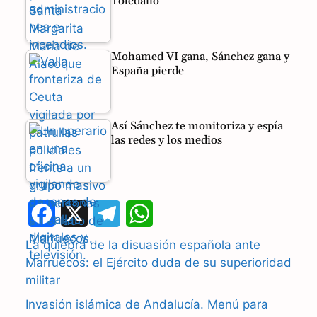
Toledano
Mohamed VI gana, Sánchez gana y
España pierde
Así Sánchez te monitoriza y espía
las redes y los medios
F
X
T
W
a
e
h
La quiebra de la disuasión española ante
Marruecos: el Ejército duda de su superioridad
c
l
a
militar
e
e
t
Invasión islámica de Andalucía. Menú para