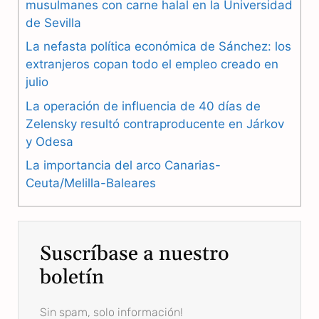
b
g
s
musulmanes con carne halal en la Universidad
de Sevilla
o
r
A
La nefasta política económica de Sánchez: los
o
a
p
extranjeros copan todo el empleo creado en
julio
k
m
p
La operación de influencia de 40 días de
Zelensky resultó contraproducente en Járkov
y Odesa
La importancia del arco Canarias-
Ceuta/Melilla-Baleares
Suscríbase a nuestro
boletín
Sin spam, solo información!