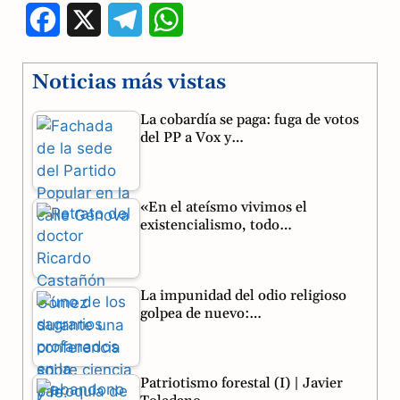
F
X
T
W
a
e
h
Noticias más vistas
c
l
a
La cobardía se paga: fuga de votos
e
e
t
del PP a Vox y…
b
g
s
o
r
A
«En el ateísmo vivimos el
o
a
p
existencialismo, todo…
k
m
p
La impunidad del odio religioso
golpea de nuevo:…
Patriotismo forestal (I) | Javier