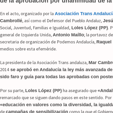
de la aprobación por unanimidad de la
En el acto, organizado por la
Asociación Trans Andalucí
, así como el Defensor del Pueblo Andaluz,
Cambrollé
Jesú
Social, Juventud, Familias e Igualdad,
. 
Loles López (PP)
general de Izquierda Unida,
; la portavoz d
Antonio Maíllo
secretaria de organización de Podemos Andalucía,
Raquel 
medios sobre esta efeméride.
La presidenta de la Asociación Trans andaluza,
Mar Cambro
2014
se aprobó en Andalucía la ley más avanzada d
sido faro y guía para todas las aprobadas con poste
Por su parte,
ha asegurado que
Loles López (PP)
«Andalu
remarcado que se siguen dando pasos en este sentido. Por 
«educación en valores como la diversidad, la igualdad
de
como la que el Gobiern
campañas de sensibilización