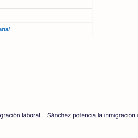
ana/
Auténtico coladero: El plan alemán para la inmigración laboral podría dar un ‘cheque en blanco’ a los inmigrantes