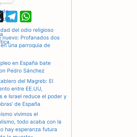
X
T
W
e
h
dad del odio religioso
e nuevo: Profanados dos
l
a
 en una parroquia de
e
t
g
s
mpleo en España bate
con Pedro Sánchez
r
A
tablero del Magreb: El
a
p
ento entre EE.UU,
 e Israel reduce el poder y
m
p
obras’ de España
eísmo vivimos el
alismo, todo acaba con la
o hay esperanza futura