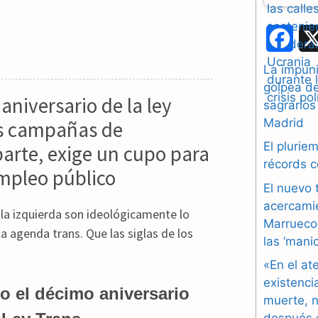
F
a
La impuni
golpea d
c
niversario de la ley
sagrarios
e
Madrid
as campañas de
b
El plurie
parte, exige un cupo para
récords 
empleo público
o
El nuevo 
o
acercami
la izquierda son ideológicamente lo
Marruecos
k
 agenda trans. Que las siglas de los
las ‘mani
«En el at
existenci
o el décimo aniversario
muerte, n