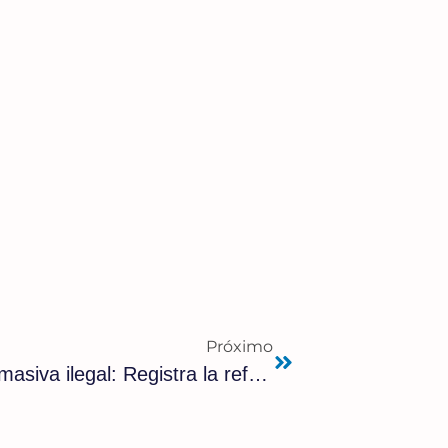
Próximo
Sánchez potencia la inmigración masiva ilegal: Registra la reforma de la Ley de Extranjería para hacer obligatorio el reparto de menores migrantes