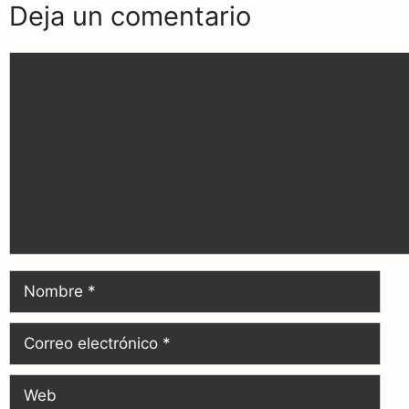
Deja un comentario
k
m
p