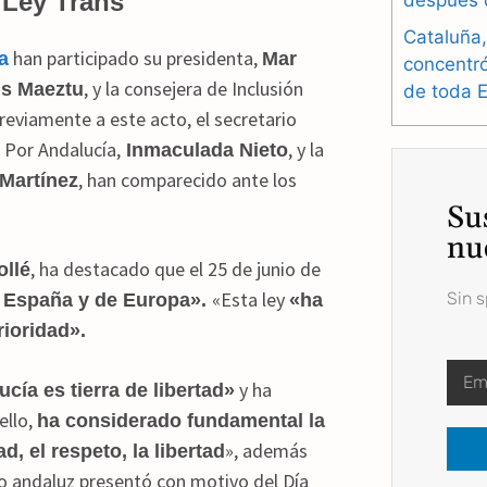
 Ley Trans
después 
Cataluña,
han participado su presidenta,
a
Mar
concentr
, y la consejera de Inclusión
s Maeztu
de toda 
Previamente a este acto, el secretario
e Por Andalucía,
, y la
Inmaculada Nieto
, han comparecido ante los
Martínez
Su
nu
, ha destacado que el 25 de junio de
llé
«Esta ley
Sin 
e España y de Europa».
«ha
rioridad».
y ha
cía es tierra de libertad»
ello,
ha considerado fundamental la
», además
, el respeto, la libertad
o andaluz presentó con motivo del Día