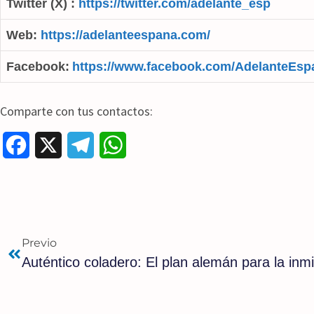
Twitter (X) :
https://twitter.com/adelante_esp
Web:
https://adelanteespana.com/
Facebook:
https://www.facebook.com/AdelanteEsp
Comparte con tus contactos:
F
X
T
W
a
e
h
c
l
a
e
e
t
Previo
b
g
s
o
r
A
o
a
p