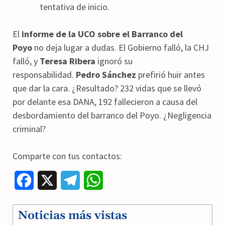
tentativa de inicio.
El
informe de la UCO sobre el Barranco del
Poyo
no deja lugar a dudas. El Gobierno falló, la CHJ
falló, y
Teresa Ribera
ignoró su
responsabilidad.
Pedro Sánchez
prefirió huir antes
que dar la cara. ¿Resultado? 232 vidas que se llevó
por delante esa DANA, 192 fallecieron a causa del
desbordamiento del barranco del Poyo. ¿Negligencia
criminal?
Comparte con tus contactos:
F
X
T
W
a
e
h
Noticias más vistas
c
l
a