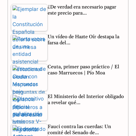
¿De verdad era necesario pagar
e
e
t
este precio para…
b
g
s
o
r
A
Un vídeo de Hazte Oír destapa la
o
a
p
farsa del…
k
m
p
Ceuta, primer paso práctico / El
caso Marruecos | Pío Moa
El Ministerio del Interior obligado
a revelar qué…
Fauci contra las cuerdas: Un
comité del Senado de…