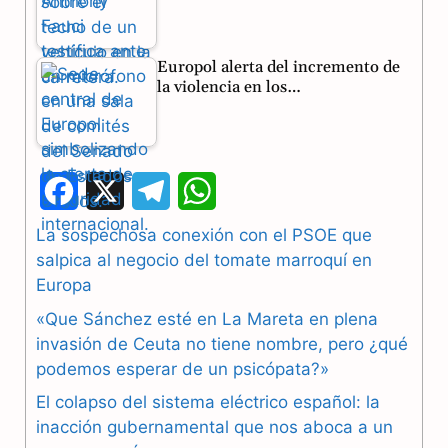
Europol alerta del incremento de
la violencia en los…
F
X
T
W
a
e
h
La sospechosa conexión con el PSOE que
salpica al negocio del tomate marroquí en
c
l
a
Europa
e
e
t
«Que Sánchez esté en La Mareta en plena
b
g
s
invasión de Ceuta no tiene nombre, pero ¿qué
podemos esperar de un psicópata?»
o
r
A
El colapso del sistema eléctrico español: la
o
a
p
inacción gubernamental que nos aboca a un