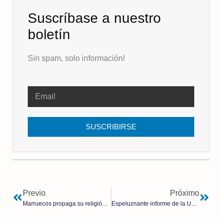
Suscríbase a nuestro
boletín
Sin spam, solo información!
SUSCRIBIRSE
Previo
Próximo
Marruecos propaga su religión y su cultura en las aulas españolas con el apoyo de los gobiernos autonómicos del PP, del PSOE, y separatistas vascos y catalanes
Espeluznante informe de la UCO sobre la tragedia del barranco del Poyo y la nefasta actuación del gobierno