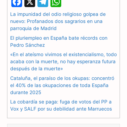
F
X
T
W
a
e
h
La impunidad del odio religioso golpea de
nuevo: Profanados dos sagrarios en una
c
l
a
parroquia de Madrid
e
e
t
El pluriempleo en España bate récords con
b
g
s
Pedro Sánchez
«En el ateísmo vivimos el existencialismo, todo
o
r
A
acaba con la muerte, no hay esperanza futura
o
a
p
después de la muerte»
k
m
p
Cataluña, el paraíso de los okupas: concentró
el 40% de las okupaciones de toda España
durante 2025
La cobardía se paga: fuga de votos del PP a
Vox y SALF por su debilidad ante Marruecos