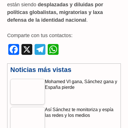
están siendo
desplazadas y diluidas por
políticas globalistas, migratorias y laxa
defensa de la identidad nacional
.
Comparte con tus contactos:
F
X
T
W
a
e
h
Noticias más vistas
c
l
a
Mohamed VI gana, Sánchez gana y
e
e
t
España pierde
b
g
s
o
r
A
Así Sánchez te monitoriza y espía
o
a
p
las redes y los medios
k
m
p