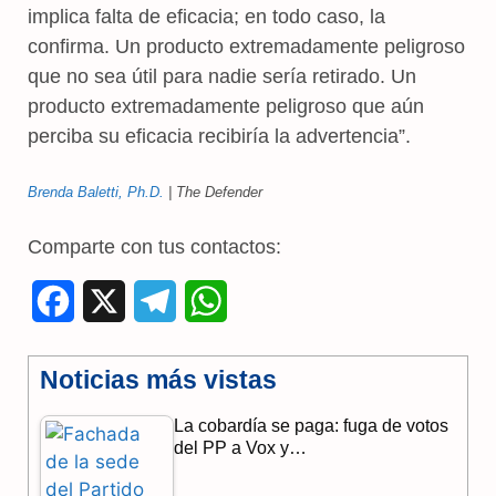
implica falta de eficacia; en todo caso, la
confirma. Un producto extremadamente peligroso
que no sea útil para nadie sería retirado. Un
producto extremadamente peligroso que aún
perciba su eficacia recibiría la advertencia”.
Brenda Baletti, Ph.D.
| The Defender
Comparte con tus contactos:
F
X
T
W
a
e
h
Noticias más vistas
c
l
a
La cobardía se paga: fuga de votos
e
e
t
del PP a Vox y…
b
g
s