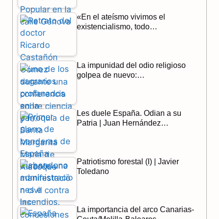
o
r
A
«En el ateísmo vivimos el
o
a
p
existencialismo, todo…
k
m
p
La impunidad del odio religioso
golpea de nuevo:…
Les duele España. Odian a su
Patria | Juan Hernández…
Patriotismo forestal (I) | Javier
Toledano
La importancia del arco Canarias-