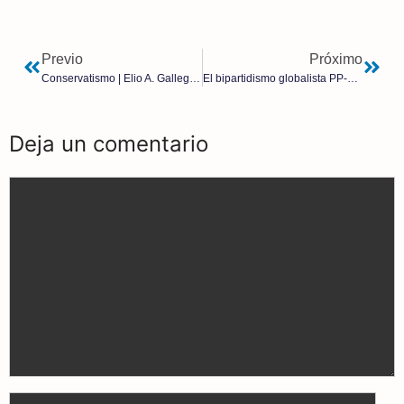
Previo
Próximo
Conservatismo | Elio A. Gallego García
El bipartidismo globalista PP-PSOE vuelve a actuar en Melilla para rechazar prohibir el burka y el niqab en espacios públicos
Deja un comentario