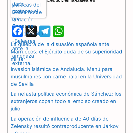
Ceuta/Melilla-Baleares
F
X
T
W
a
e
h
La quiebra de la disuasión española ante
Marruecos: el Ejército duda de su superioridad
c
l
a
militar
e
e
t
Invasión islámica de Andalucía. Menú para
b
g
s
musulmanes con carne halal en la Universidad
de Sevilla
o
r
A
La nefasta política económica de Sánchez: los
o
a
p
extranjeros copan todo el empleo creado en
julio
k
m
p
La operación de influencia de 40 días de
Zelensky resultó contraproducente en Járkov