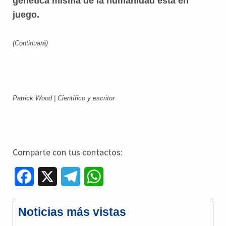
genética misma de la humanidad está en
juego.
(Continuará)
Patrick Wood | Científico y escritor
Comparte con tus contactos:
F
X
T
W
a
e
h
Noticias más vistas
c
l
a