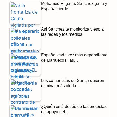
Mohamed VI gana, Sánchez gana y
e
e
t
España pierde
b
g
s
o
r
A
Así Sánchez te monitoriza y espía
o
a
p
las redes y los medios
k
m
p
España, cada vez más dependiente
de Marruecos: las…
Los comunistas de Sumar quieren
eliminar más oferta…
¿Quién está detrás de las protestas
en apoyo del…