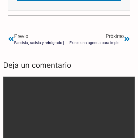
Previo
Próximo
Fascista, racista y retrógrado | Jacinto Seara
Existe una agenda para implementar el totalitarismo global basado en ideologías tecnocráticas y transhumanistas (y II) | Patrick Wood
Deja un comentario