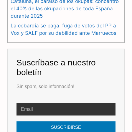
k
m
p
Cataluña, el paraíso de los okupas: concentró
el 40% de las okupaciones de toda España
durante 2025
La cobardía se paga: fuga de votos del PP a
Vox y SALF por su debilidad ante Marruecos
Suscríbase a nuestro
boletín
Sin spam, solo información!
SUSCRIBIRSE