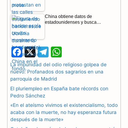
China obtiene datos de
estadounidenses y busca…
F
X
T
W
a
e
h
La impunidad del odio religioso golpea de
nuevo: Profanados dos sagrarios en una
c
l
a
parroquia de Madrid
e
e
t
El pluriempleo en España bate récords con
b
g
s
Pedro Sánchez
«En el ateísmo vivimos el existencialismo, todo
o
r
A
acaba con la muerte, no hay esperanza futura
o
a
p
después de la muerte»