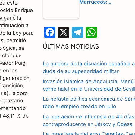
Marruecos:…
za este
nocido Enrique
y ganó la
ntinuación a
F
X
T
W
de la Ley para
s, permitió
a
e
h
ÚLTIMAS NOTICIAS
ológica, se
c
l
a
color que
lvador Puig
La quiebra de la disuasión española a
e
e
t
s en las
duda de su superioridad militar
i generación
b
g
s
Invasión islámica de Andalucía. Men
Transición,
carne halal en la Universidad de Sevil
o
r
A
ria), Isidoro
La nefasta política económica de Sán
Secretario
o
a
p
todo el empleo creado en julio
comentando
k
m
p
l 48,11 % de
La operación de influencia de 40 días
contraproducente en Járkov y Odesa
La importancia del arco Canarias-Ceu