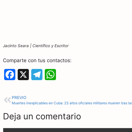
Jacinto Seara | Científico y Escritor
Comparte con tus contactos:
F
X
T
W
a
e
h
c
l
a
PREVIO
e
e
t
Deja un comentario
b
g
s
o
r
A