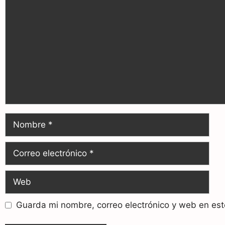
o
a
p
k
m
p
Guarda mi nombre, correo electrónico y web en es