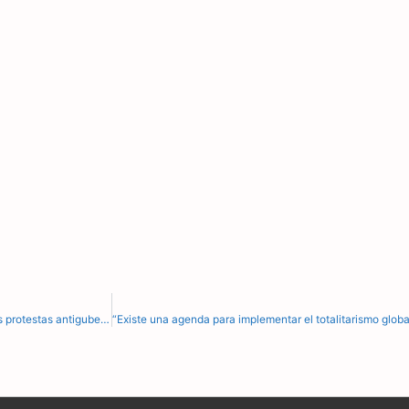
Muertes inexplicables en Cuba: 23 altos oficiales militares mueren tras las protestas antigubernamentales