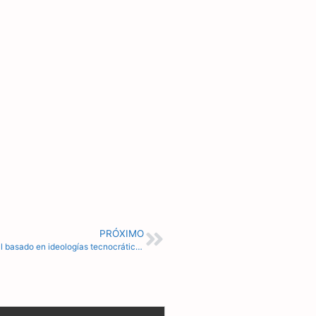
PRÓXIMO
“Existe una agenda para implementar el totalitarismo global basado en ideologías tecnocráticas y transhumanistas” (I) | Patrick Wood