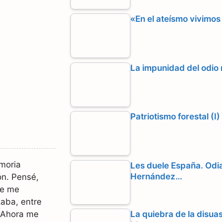
«En el ateísmo vivimos
La impunidad del odio 
Patriotismo forestal (I
moria
Les duele España. Odia
Hernández…
ón. Pensé,
ue me
aba, entre
. Ahora me
La quiebra de la disua