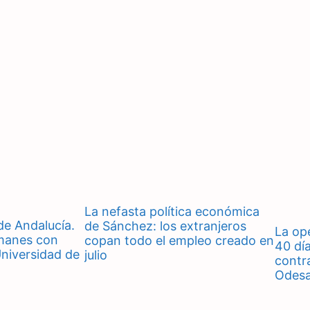
La nefasta política económica
de Andalucía.
de Sánchez: los extranjeros
La op
manes con
copan todo el empleo creado en
40 dí
Universidad de
julio
contr
Odes