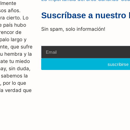
almente
sos años.
Suscríbase a nuestro 
a cierto. Lo
te país hubo
Sin spam, solo información!
rencor de
palo largo y
ente, que sufre
su hembra y la
rdate tu miedo
suscribirse
 hay, sin duda,
a sabemos la
 por lo que
la verdad que