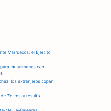
nte Marruecos: el Ejército
ú para musulmanes con
la
chez: los extranjeros copan
 de Zelensky resultó
ta/Melilla-Baleares