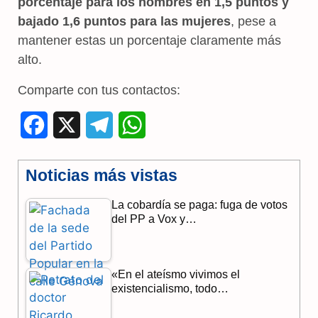
porcentaje para los hombres
en 1,5 puntos y
bajado 1,6 puntos para las mujeres
, pese a
mantener estas un porcentaje claramente más
alto.
Comparte con tus contactos:
F
X
T
W
a
e
h
Noticias más vistas
c
l
a
La cobardía se paga: fuga de votos
e
e
t
del PP a Vox y…
b
g
s
o
r
A
«En el ateísmo vivimos el
o
a
p
existencialismo, todo…
k
m
p