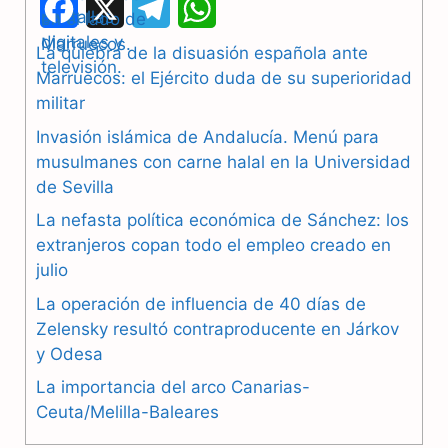
F
X
T
W
a
e
h
La quiebra de la disuasión española ante
Marruecos: el Ejército duda de su superioridad
c
l
a
militar
e
e
t
Invasión islámica de Andalucía. Menú para
b
g
s
musulmanes con carne halal en la Universidad
de Sevilla
o
r
A
La nefasta política económica de Sánchez: los
o
a
p
extranjeros copan todo el empleo creado en
julio
k
m
p
La operación de influencia de 40 días de
Zelensky resultó contraproducente en Járkov
y Odesa
La importancia del arco Canarias-
Ceuta/Melilla-Baleares