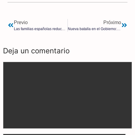
Previo
Próximo
Las familias españolas reducen sus depósitos en los bancos en agosto
Nueva batalla en el Gobierno: Iglesias declara la guerra a Escrivá
Deja un comentario