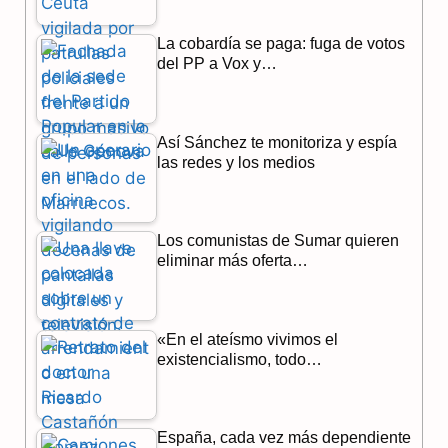
o
r
A
La cobardía se paga: fuga de votos
o
a
p
del PP a Vox y…
k
m
p
Así Sánchez te monitoriza y espía
las redes y los medios
Los comunistas de Sumar quieren
eliminar más oferta…
«En el ateísmo vivimos el
existencialismo, todo…
España, cada vez más dependiente