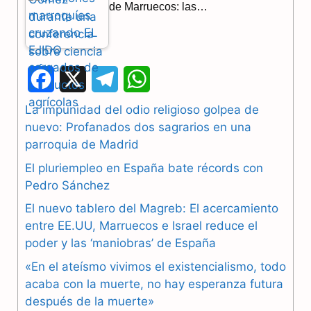
de Marruecos: las…
F
X
T
W
a
e
h
La impunidad del odio religioso golpea de
nuevo: Profanados dos sagrarios en una
c
l
a
parroquia de Madrid
e
e
t
El pluriempleo en España bate récords con
b
g
s
Pedro Sánchez
El nuevo tablero del Magreb: El acercamiento
o
r
A
entre EE.UU, Marruecos e Israel reduce el
o
a
p
poder y las ‘maniobras’ de España
k
m
p
«En el ateísmo vivimos el existencialismo, todo
acaba con la muerte, no hay esperanza futura
después de la muerte»