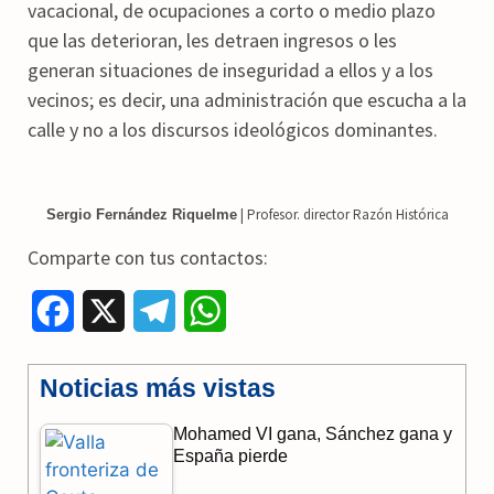
vacacional, de ocupaciones a corto o medio plazo
que las deterioran, les detraen ingresos o les
generan situaciones de inseguridad a ellos y a los
vecinos; es decir, una administración que escucha a la
calle y no a los discursos ideológicos dominantes.
| Profesor. director Razón Histórica
Sergio Fernández Riquelme
Comparte con tus contactos:
F
X
T
W
a
e
h
Noticias más vistas
c
l
a
Mohamed VI gana, Sánchez gana y
e
e
t
España pierde
b
g
s