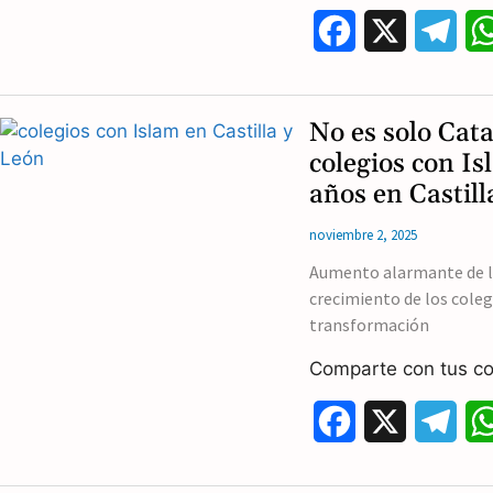
F
X
T
a
e
c
l
No es solo Cat
e
e
colegios con I
años en Castill
b
g
noviembre 2, 2025
o
r
Aumento alarmante de lo
o
a
crecimiento de los coleg
k
m
transformación
Comparte con tus co
F
X
T
a
e