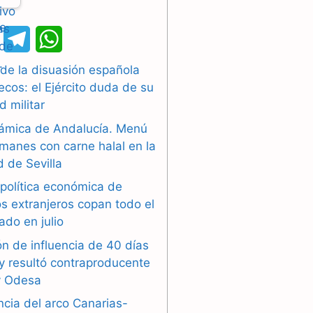
X
T
W
e
h
 de la disuasión española
cos: el Ejército duda de su
l
a
d militar
e
t
slámica de Andalucía. Menú
g
s
manes con carne halal en la
 de Sevilla
r
A
 política económica de
a
p
s extranjeros copan todo el
ado en julio
m
p
n de influencia de 40 días
y resultó contraproducente
y Odesa
ncia del arco Canarias-