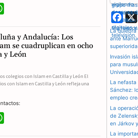
W
F
h
a
La quiebra
a
aluña y Andalucía: Los
ante Marrue
c
t
slam se cuadruplican en ocho
superiorida
e
a y León
s
Invasión i
b
para musul
A
Universidad
o
s colegios con Islam en Castilla y León El
p
La nefasta
ios con Islam en Castilla y León refleja una
o
Sánchez: lo
p
empleo cre
k
ntactos:
La operació
de Zelensk
W
en Járkov 
h
La importa