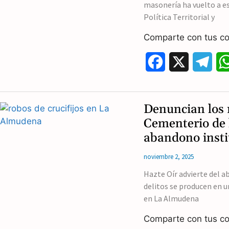
masonería ha vuelto a es
Política Territorial y
Comparte con tus co
F
X
T
a
e
c
l
Denuncian los r
e
e
Cementerio de 
abandono insti
b
g
noviembre 2, 2025
o
r
Hazte Oír advierte del a
o
a
delitos se producen en un
k
m
en La Almudena
Comparte con tus co