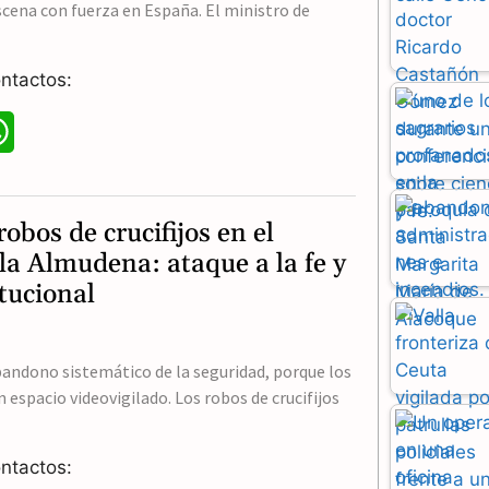
cena con fuerza en España. El ministro de
ntactos:
W
h
a
obos de crucifijos en el
t
la Almudena: ataque a la fe y
tucional
s
A
bandono sistemático de la seguridad, porque los
p
 espacio videovigilado. Los robos de crucifijos
p
ntactos: