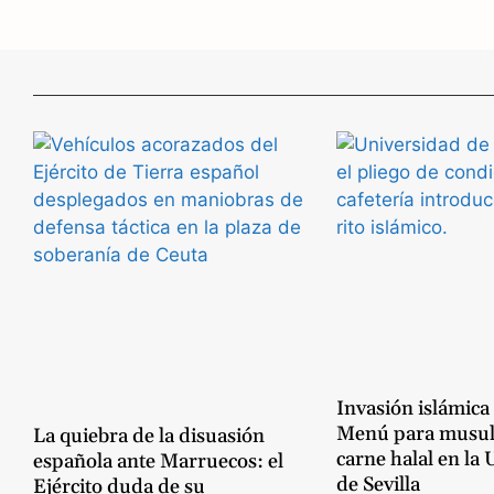
c
l
e
e
b
g
o
r
o
a
k
m
Invasión islámica
Menú para musu
La quiebra de la disuasión
carne halal en la
española ante Marruecos: el
de Sevilla
Ejército duda de su