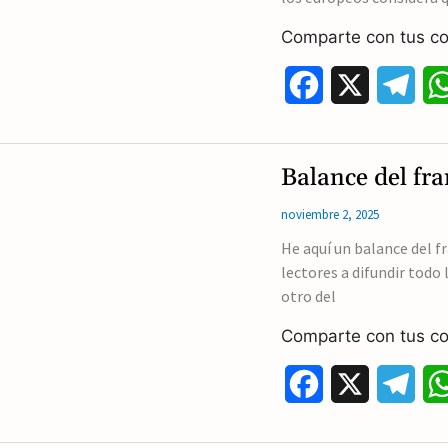
o
a
Comparte con tus co
k
m
F
X
T
a
e
c
l
Balance del fr
e
e
noviembre 2, 2025
b
g
He aquí un balance del 
lectores a difundir tod
o
r
otro del
o
a
Comparte con tus co
k
m
F
X
T
a
e