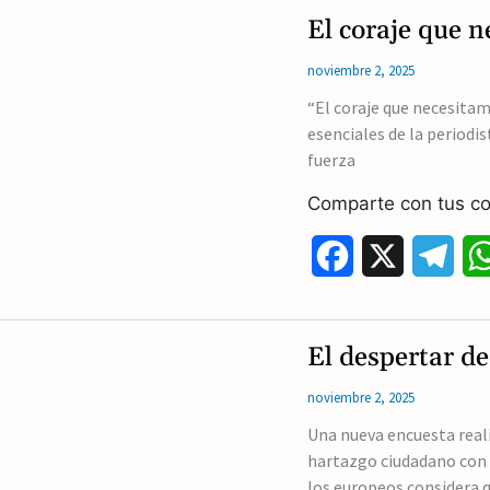
c
l
El coraje que n
e
e
noviembre 2, 2025
b
g
“El coraje que necesita
esenciales de la periodist
o
r
fuerza
o
a
Comparte con tus co
k
m
F
X
T
a
e
c
l
El despertar de
e
e
noviembre 2, 2025
b
g
Una nueva encuesta real
hartazgo ciudadano con e
o
r
los europeos considera 