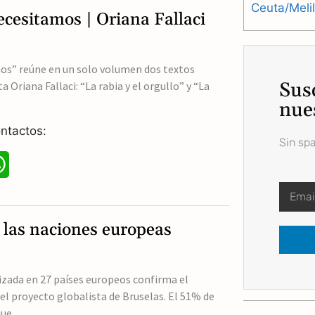
a
Ceuta/Meli
ecesitamos | Oriana Fallaci
t
s
mos” reúne en un solo volumen dos textos
Sus
a Oriana Fallaci: “La rabia y el orgullo” y “La
A
nue
p
ntactos:
p
Sin sp
W
h
a
 las naciones europeas
t
s
izada en 27 países europeos confirma el
l proyecto globalista de Bruselas. El 51% de
A
que