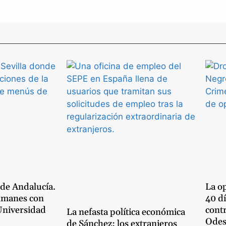
a
t
s
A
p
p
 de Andalucía.
La op
lmanes con
40 dí
 Universidad
cont
La nefasta política económica
Odes
de Sánchez: los extranjeros