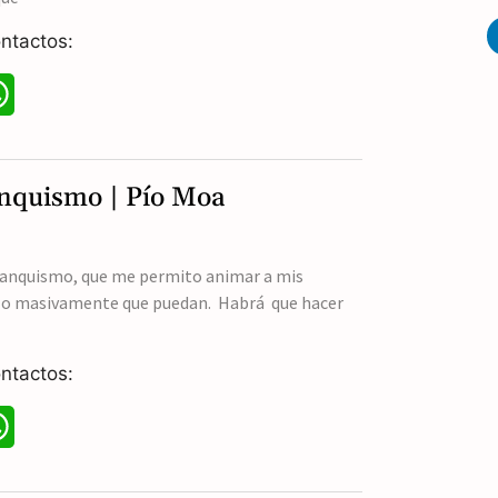
p
ntactos:
p
W
h
a
anquismo | Pío Moa
t
s
franquismo, que me permito animar a mis
o lo masivamente que puedan. Habrá que hacer
A
p
ntactos:
p
W
h