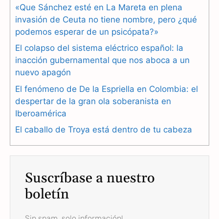
e
e
t
«Que Sánchez esté en La Mareta en plena
b
g
s
invasión de Ceuta no tiene nombre, pero ¿qué
podemos esperar de un psicópata?»
o
r
A
El colapso del sistema eléctrico español: la
o
a
p
inacción gubernamental que nos aboca a un
nuevo apagón
k
m
p
El fenómeno de De la Espriella en Colombia: el
despertar de la gran ola soberanista en
Iberoamérica
El caballo de Troya está dentro de tu cabeza
Suscríbase a nuestro
boletín
Sin spam, solo información!