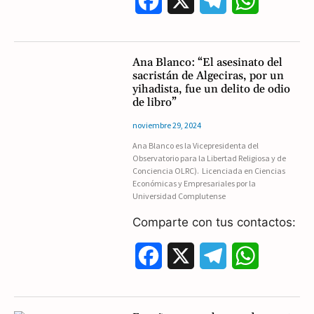
F
X
T
W
a
e
h
c
l
a
Ana Blanco: “El asesinato del
sacristán de Algeciras, por un
e
e
t
yihadista, fue un delito de odio
de libro”
b
g
s
noviembre 29, 2024
o
r
A
Ana Blanco es la Vicepresidenta del
Observatorio para la Libertad Religiosa y de
o
a
p
Conciencia OLRC). Licenciada en Ciencias
Económicas y Empresariales por la
k
m
p
Universidad Complutense
Comparte con tus contactos:
F
X
T
W
a
e
h
c
l
a