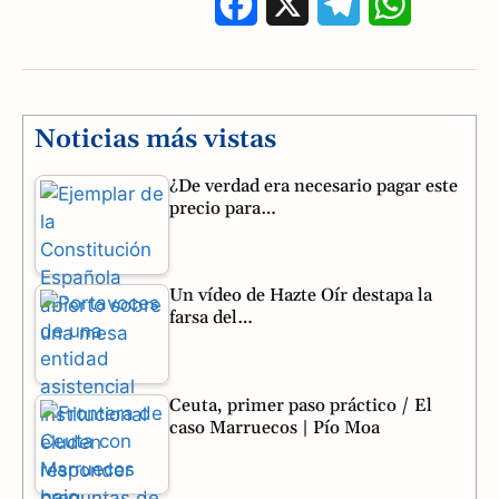
F
X
T
W
a
e
h
c
l
a
e
e
t
Noticias más vistas
b
g
s
¿De verdad era necesario pagar este
precio para…
o
r
A
o
a
p
Un vídeo de Hazte Oír destapa la
k
m
p
farsa del…
Ceuta, primer paso práctico / El
caso Marruecos | Pío Moa