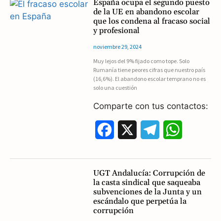
España ocupa el segundo puesto
de la UE en abandono escolar
e
e
t
que los condena al fracaso social
y profesional
b
g
s
noviembre 29, 2024
o
r
A
Muy lejos del 9% fijado como tope. Solo
Rumanía tiene peores cifras que nuestro país
o
a
p
(16,6%). El abandono escolar temprano no es
solo una cuestión
k
m
p
Comparte con tus contactos:
F
X
T
W
a
e
h
c
l
a
UGT Andalucía: Corrupción de
la casta sindical que saqueaba
e
e
t
subvenciones de la Junta y un
escándalo que perpetúa la
b
g
s
corrupción