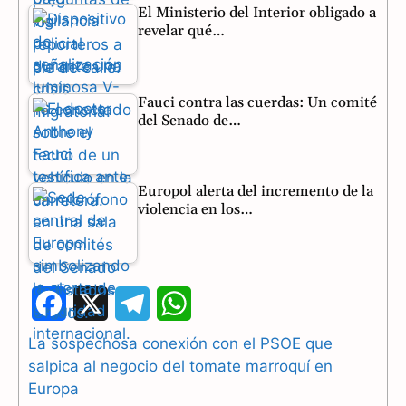
El Ministerio del Interior obligado a
revelar qué…
Fauci contra las cuerdas: Un comité
del Senado de…
Europol alerta del incremento de la
violencia en los…
F
X
T
W
a
e
h
La sospechosa conexión con el PSOE que
salpica al negocio del tomate marroquí en
c
l
a
Europa