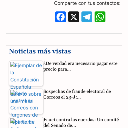
Comparte con tus contactos:
F
X
T
W
a
e
h
c
l
a
e
e
t
Noticias más vistas
b
g
s
¿De verdad era necesario pagar este
precio para…
o
r
A
o
a
p
Sospechas de fraude electoral de
k
m
p
Correos el 23-J:…
Fauci contra las cuerdas: Un comité
del Senado de…