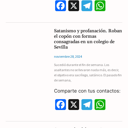
F
X
T
W
a
e
h
c
l
a
Satanismo y profanación. Roban
el copón con formas
e
e
t
consagradas en un colegio de
Sevilla
b
g
s
noviembre 28, 2024
o
r
A
Sucedió durante el fin de semana. Los
asaltantes no se llevaron nada más, es decir,
o
a
p
el objetivo era sacrílego, satánico. El pasado fin
de semana,
k
m
p
Comparte con tus contactos:
F
X
T
W
a
e
h
c
l
a