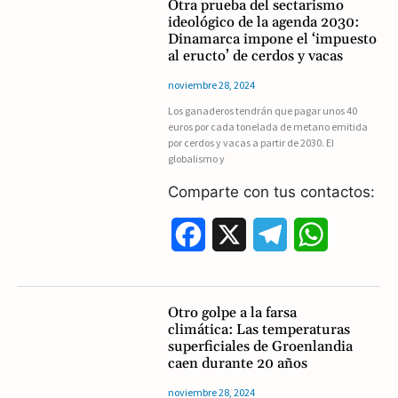
Otra prueba del sectarismo
ideológico de la agenda 2030:
e
e
t
Dinamarca impone el ‘impuesto
al eructo’ de cerdos y vacas
b
g
s
noviembre 28, 2024
o
r
A
Los ganaderos tendrán que pagar unos 40
euros por cada tonelada de metano emitida
o
a
p
por cerdos y vacas a partir de 2030. El
globalismo y
k
m
p
Comparte con tus contactos:
F
X
T
W
a
e
h
c
l
a
Otro golpe a la farsa
climática: Las temperaturas
e
e
t
superficiales de Groenlandia
caen durante 20 años
b
g
s
noviembre 28, 2024