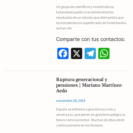
o
r
A
Un grupo de científicos y matemáticos
tailandeses publicó recientemente los
o
a
p
resultados de un estudio que demuestra que
las temperaturas superficiales de Groenlandia
k
m
p
se han ido
Comparte con tus contactos:
F
X
T
W
a
e
h
c
l
a
Ruptura generacional y
pensiones | Mariano Martínez-
e
e
t
Aedo
b
g
s
noviembre 28, 2024
España se enfrenta a gravísimas crisis y
o
r
A
amenazas, que ponen en gravísimo peligro su
futuro como sociedad. Muchas de ellas están
o
a
p
continuamente en los titulares
k
m
p