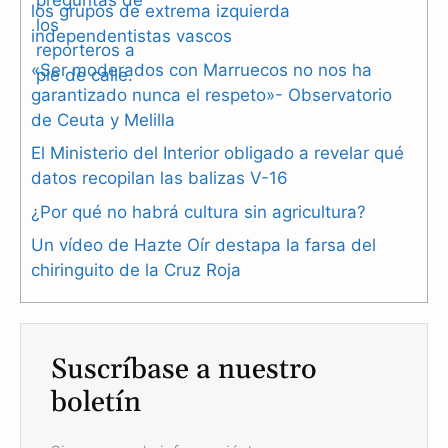
los grupos de extrema izquierda
c
l
a
independentistas vascos
e
e
t
«Ser moderados con Marruecos no nos ha
b
g
s
garantizado nunca el respeto»- Observatorio
de Ceuta y Melilla
o
r
A
El Ministerio del Interior obligado a revelar qué
o
a
p
datos recopilan las balizas V-16
k
m
p
¿Por qué no habrá cultura sin agricultura?
Un vídeo de Hazte Oír destapa la farsa del
chiringuito de la Cruz Roja
Suscríbase a nuestro
boletín