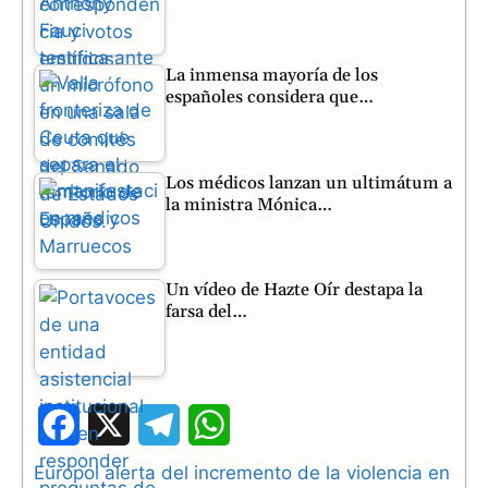
La inmensa mayoría de los
españoles considera que…
Los médicos lanzan un ultimátum a
la ministra Mónica…
Un vídeo de Hazte Oír destapa la
farsa del…
F
X
T
W
a
e
h
Europol alerta del incremento de la violencia en