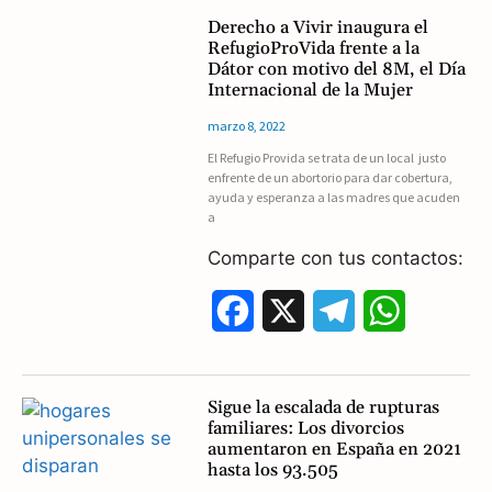
c
l
a
Derecho a Vivir inaugura el
RefugioProVida frente a la
e
e
t
Dátor con motivo del 8M, el Día
Internacional de la Mujer
b
g
s
marzo 8, 2022
o
r
A
El Refugio Provida se trata de un local justo
enfrente de un abortorio para dar cobertura,
o
a
p
ayuda y esperanza a las madres que acuden
a
k
m
p
Comparte con tus contactos:
F
X
T
W
a
e
h
c
l
a
Sigue la escalada de rupturas
familiares: Los divorcios
e
e
t
aumentaron en España en 2021
hasta los 93.505
b
g
s