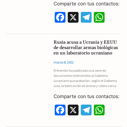
Comparte con tus contactos:
F
X
T
W
a
e
h
c
l
a
Rusia acusa a Ucrania y EEUU
de desarrollar armas biológicas
e
e
t
en un laboratorio ucraniano
b
g
s
marzo 8, 2022
El Kremlin ha publicado una serie de
o
r
A
documentos intervenidos al Gobierno
ucraniano que probarían, según el Gobierno
o
a
p
ruso, la fabricación de ántrax y cólera cerca
k
m
p
Comparte con tus contactos:
F
X
T
W
a
e
h