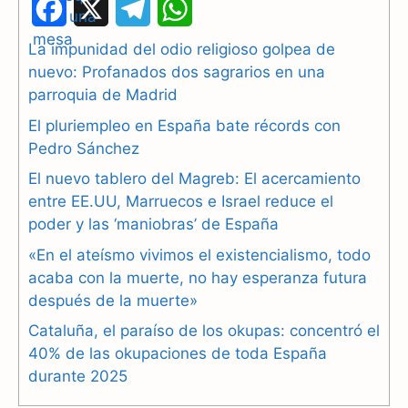
F
X
T
W
a
e
h
La impunidad del odio religioso golpea de
nuevo: Profanados dos sagrarios en una
c
l
a
parroquia de Madrid
e
e
t
El pluriempleo en España bate récords con
b
g
s
Pedro Sánchez
El nuevo tablero del Magreb: El acercamiento
o
r
A
entre EE.UU, Marruecos e Israel reduce el
o
a
p
poder y las ‘maniobras’ de España
k
m
p
«En el ateísmo vivimos el existencialismo, todo
acaba con la muerte, no hay esperanza futura
después de la muerte»
Cataluña, el paraíso de los okupas: concentró el
40% de las okupaciones de toda España
durante 2025