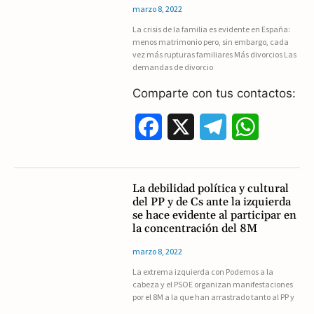
marzo 8, 2022
o
r
A
La crisis de la familia es evidente en España:
menos matrimonio pero, sin embargo, cada
o
a
p
vez más rupturas familiares Más divorcios Las
demandas de divorcio
k
m
p
Comparte con tus contactos:
F
X
T
W
a
e
h
c
l
a
La debilidad política y cultural
del PP y de Cs ante la izquierda
e
e
t
se hace evidente al participar en
la concentración del 8M
b
g
s
marzo 8, 2022
o
r
A
La extrema izquierda con Podemos a la
cabeza y el PSOE organizan manifestaciones
o
a
p
por el 8M a la que han arrastrado tanto al PP y
k
m
p