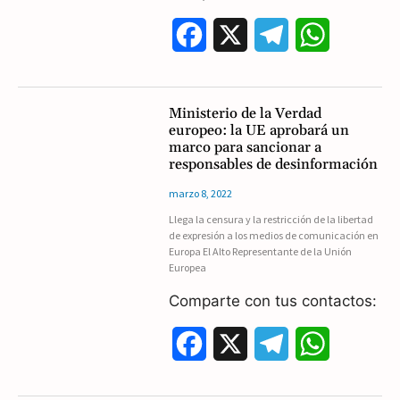
F
X
T
W
a
e
h
c
l
a
Ministerio de la Verdad
europeo: la UE aprobará un
e
e
t
marco para sancionar a
responsables de desinformación
b
g
s
marzo 8, 2022
o
r
A
Llega la censura y la restricción de la libertad
de expresión a los medios de comunicación en
o
a
p
Europa El Alto Representante de la Unión
Europea
k
m
p
Comparte con tus contactos:
F
X
T
W
a
e
h