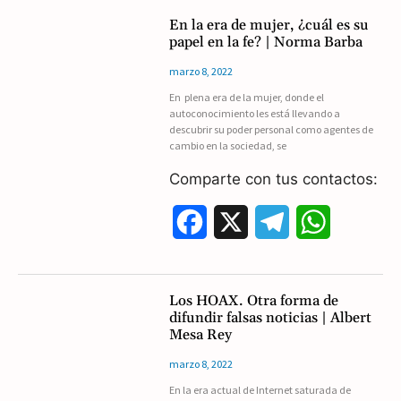
c
l
a
En la era de mujer, ¿cuál es su
papel en la fe? | Norma Barba
e
e
t
marzo 8, 2022
b
g
s
En plena era de la mujer, donde el
autoconocimiento les está llevando a
o
r
A
descubrir su poder personal como agentes de
cambio en la sociedad, se
o
a
p
Comparte con tus contactos:
k
m
p
F
X
T
W
a
e
h
c
l
a
Los HOAX. Otra forma de
difundir falsas noticias | Albert
e
e
t
Mesa Rey
b
g
s
marzo 8, 2022
En la era actual de Internet saturada de
o
r
A