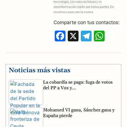
tecnología, las noticias falsas y la
desinformación están por todas partes. En
o
a
p
muchos casos son la nueva
k
m
p
Comparte con tus contactos:
F
X
T
W
a
e
h
c
l
a
e
e
t
Noticias más vistas
b
g
s
La cobardía se paga: fuga de votos
del PP a Vox y…
o
r
A
o
a
p
Mohamed VI gana, Sánchez gana y
k
m
p
España pierde