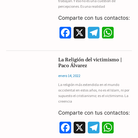
trabajan. Y eso no es una cuestión de
percepciones. Es una realidad
k
m
p
Comparte con tus contactos:
F
X
T
W
a
e
h
c
l
a
La Religión del victimismo |
Paco Álvarez
e
e
t
enero 14, 2022
b
g
s
La religión más extendida en el mundo
occidental en estos años, no es el Islam, ni por
o
r
A
supuesto el cristianismo; es el victimismo. La
creencia
o
a
p
Comparte con tus contactos:
k
m
p
F
X
T
W