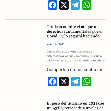
F
X
T
W
a
e
h
c
l
a
Trudeau admite el ataque a
derechos fundamentales por el
e
e
t
Covid… y lo seguirá haciendo
b
g
s
enero 14, 2022
Que es evidente que hay un ataque
o
r
A
sistemático a los que van contra el discurso
oficial – en este caso por las restricciones de las
o
a
p
Comparte con tus contactos:
k
m
p
F
X
T
W
a
e
h
c
l
a
El peso del turismo en 2021 cae
un 43% y retrocede a niveles de
e
e
t