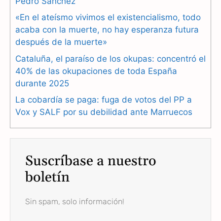
b
g
s
Pedro Sánchez
«En el ateísmo vivimos el existencialismo, todo
o
r
A
acaba con la muerte, no hay esperanza futura
o
a
p
después de la muerte»
k
m
p
Cataluña, el paraíso de los okupas: concentró el
40% de las okupaciones de toda España
durante 2025
La cobardía se paga: fuga de votos del PP a
Vox y SALF por su debilidad ante Marruecos
Suscríbase a nuestro
boletín
Sin spam, solo información!