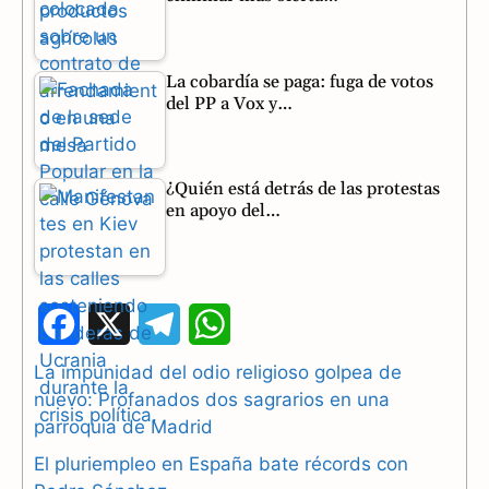
La cobardía se paga: fuga de votos
del PP a Vox y…
¿Quién está detrás de las protestas
en apoyo del…
F
X
T
W
a
e
h
La impunidad del odio religioso golpea de
nuevo: Profanados dos sagrarios en una
c
l
a
parroquia de Madrid
e
e
t
El pluriempleo en España bate récords con