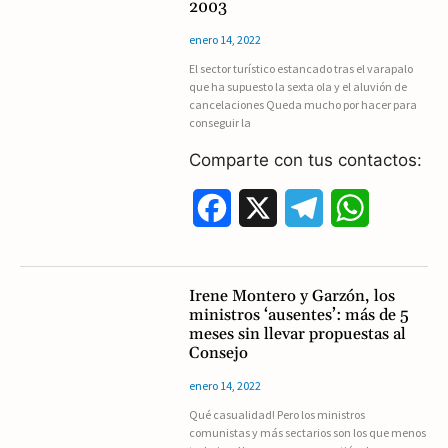
2003
b
g
s
enero 14, 2022
El sector turístico estancado tras el varapalo
o
r
A
que ha supuesto la sexta ola y el aluvión de
cancelaciones Queda mucho por hacer para
o
a
p
conseguir la
k
m
p
Comparte con tus contactos:
F
X
T
W
a
e
h
c
l
a
Irene Montero y Garzón, los
ministros ‘ausentes’: más de 5
e
e
t
meses sin llevar propuestas al
Consejo
b
g
s
enero 14, 2022
o
r
A
Qué casualidad! Pero los ministros
comunistas y más sectarios son los que menos
o
a
p