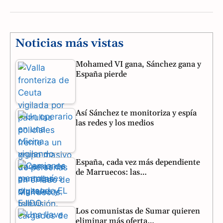
a
e
h
c
l
a
e
e
t
Noticias más vistas
b
g
s
Mohamed VI gana, Sánchez gana y
España pierde
o
r
A
o
a
p
Así Sánchez te monitoriza y espía
k
m
p
las redes y los medios
España, cada vez más dependiente
de Marruecos: las…
Los comunistas de Sumar quieren
eliminar más oferta…