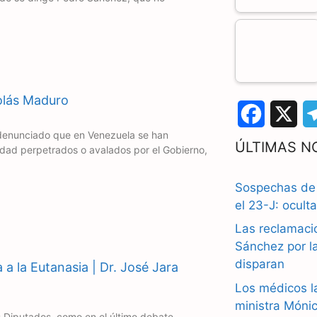
olás Maduro
F
X
denunciado que en Venezuela se han
a
ÚLTIMAS N
dad perpetrados o avalados por el Gobierno,
c
Sospechas de 
e
el 23-J: ocult
b
Las reclamaci
Sánchez por la
o
disparan
 a la Eutanasia | Dr. José Jara
o
Los médicos l
k
ministra Móni
 Diputados, como en el último debate