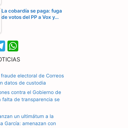
La cobardía se paga: fuga
de votos del PP a Vox y…
T
W
e
h
OTICIAS
l
a
fraude electoral de Correos
e
t
an datos de custodia
g
s
ones contra el Gobierno de
 falta de transparencia se
r
A
a
p
anzan un ultimátum a la
m
p
ca García: amenazan con