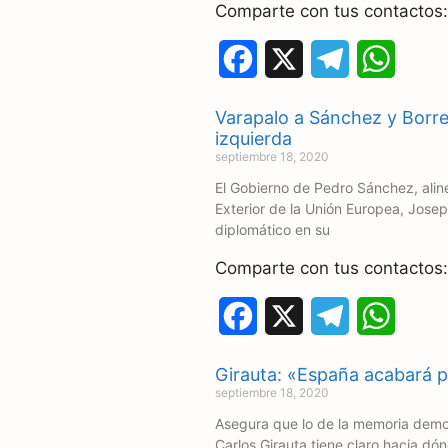
Comparte con tus contactos:
F
X
T
W
a
e
h
Varapalo a Sánchez y Borrel
c
l
a
izquierda
septiembre 18, 2020
e
e
t
El Gobierno de Pedro Sánchez, alin
Exterior de la Unión Europea, Josep
b
g
s
diplomático en su
o
r
A
Comparte con tus contactos:
o
a
p
F
X
T
W
k
m
p
a
e
h
Girauta: «España acabará po
c
l
a
septiembre 18, 2020
Asegura que lo de la memoria demo
e
e
t
Carlos Girauta tiene claro hacia dó