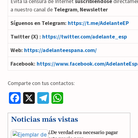
Evita la censura de Internet
suscribiéndose
directame
a nuestro canal de
Telegram
,
Newsletter
Síguenos en Telegram:
https://t.me/AdelanteEP
Twitter (X) :
https://twitter.com/adelante_esp
Web:
https://adelanteespana.com/
Facebook:
https://www.facebook.com/AdelanteEsp
Comparte con tus contactos:
F
X
T
W
a
e
h
Noticias más vistas
c
l
a
¿De verdad era necesario pagar
e
e
t