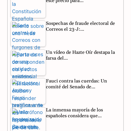
este precio para…
b
g
s
o
r
A
Sospechas de fraude electoral de
o
a
p
Correos el 23-J:…
k
m
p
Un vídeo de Hazte Oír destapa la
farsa del…
Fauci contra las cuerdas: Un
comité del Senado de…
La inmensa mayoría de los
españoles considera que…