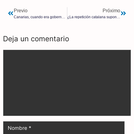
Previo
Próximo
Canarias, cuando era gobernada por el filomasón Torres, pagó por las mascarillas a la empresa del caso Koldo un 560% más que su precio de mercado
¿La repetición catalana supone el adelanto electoral? | Luis Losada Pescador
Deja un comentario