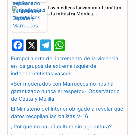
Los médicos lanzan un ultimátum
a la ministra Mónica…
F
X
T
W
a
e
h
Europol alerta del incremento de la violencia
en los grupos de extrema izquierda
c
l
a
independentistas vascos
e
e
t
«Ser moderados con Marruecos no nos ha
b
g
s
garantizado nunca el respeto»- Observatorio
de Ceuta y Melilla
o
r
A
El Ministerio del Interior obligado a revelar qué
o
a
p
datos recopilan las balizas V-16
k
m
p
¿Por qué no habrá cultura sin agricultura?