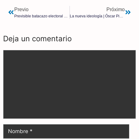
Previo
Próximo
Previsible batacazo electoral PSOE tras desmovilización total de su electorado: «Algo no hacemos bien»
La nueva ideología | Óscar Pintado
Deja un comentario