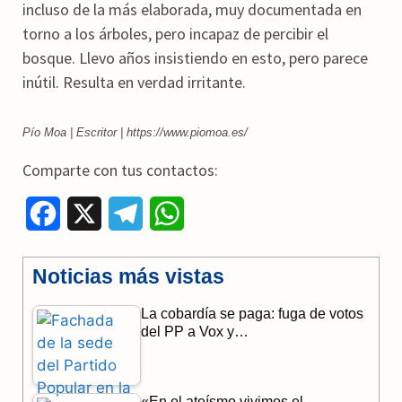
incluso de la más elaborada, muy documentada en
torno a los árboles, pero incapaz de percibir el
bosque. Llevo años insistiendo en esto, pero parece
inútil. Resulta en verdad irritante.
Pío Moa | Escritor | https://www.piomoa.es/
Comparte con tus contactos:
F
X
T
W
a
e
h
Noticias más vistas
c
l
a
La cobardía se paga: fuga de votos
e
e
t
del PP a Vox y…
b
g
s
o
r
A
«En el ateísmo vivimos el