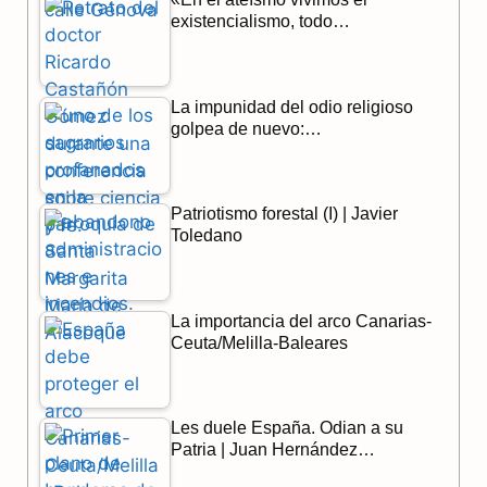
o
a
p
existencialismo, todo…
k
m
p
La impunidad del odio religioso
golpea de nuevo:…
Patriotismo forestal (I) | Javier
Toledano
La importancia del arco Canarias-
Ceuta/Melilla-Baleares
Les duele España. Odian a su
Patria | Juan Hernández…