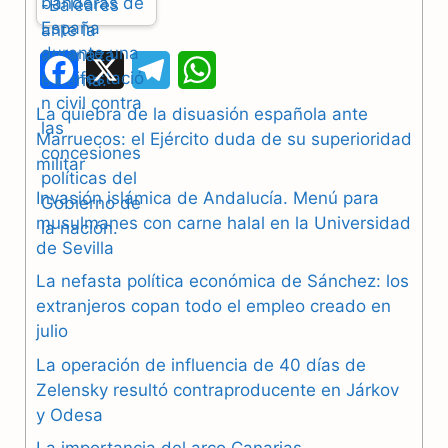
F
X
T
W
a
e
h
La quiebra de la disuasión española ante
Marruecos: el Ejército duda de su superioridad
c
l
a
militar
e
e
t
Invasión islámica de Andalucía. Menú para
b
g
s
musulmanes con carne halal en la Universidad
de Sevilla
o
r
A
La nefasta política económica de Sánchez: los
o
a
p
extranjeros copan todo el empleo creado en
julio
k
m
p
La operación de influencia de 40 días de
Zelensky resultó contraproducente en Járkov
y Odesa