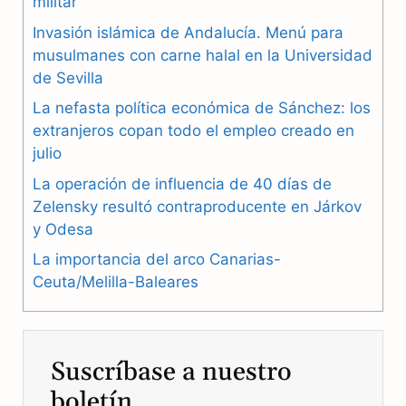
militar
e
e
t
Invasión islámica de Andalucía. Menú para
b
g
s
musulmanes con carne halal en la Universidad
de Sevilla
o
r
A
La nefasta política económica de Sánchez: los
o
a
p
extranjeros copan todo el empleo creado en
julio
k
m
p
La operación de influencia de 40 días de
Zelensky resultó contraproducente en Járkov
y Odesa
La importancia del arco Canarias-
Ceuta/Melilla-Baleares
Suscríbase a nuestro
boletín