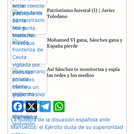
Patriotismo forestal (I) | Javier
Toledano
Mohamed VI gana, Sánchez gana y
España pierde
Así Sánchez te monitoriza y espía
las redes y los medios
F
X
T
W
a
e
h
La quiebra de la disuasión española ante
Marruecos: el Ejército duda de su superioridad
c
l
a