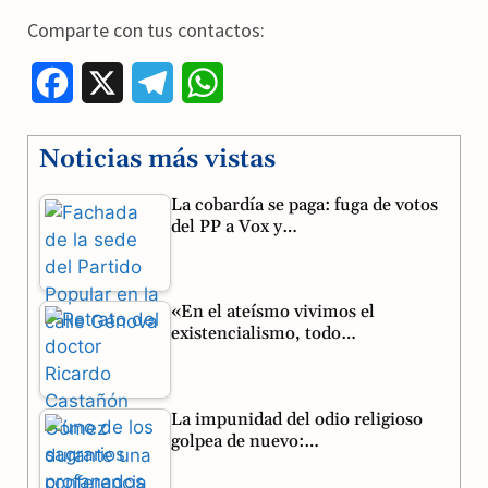
Comparte con tus contactos:
F
X
T
W
a
e
h
Noticias más vistas
c
l
a
La cobardía se paga: fuga de votos
e
e
t
del PP a Vox y…
b
g
s
o
r
A
«En el ateísmo vivimos el
o
a
p
existencialismo, todo…
k
m
p
La impunidad del odio religioso
golpea de nuevo:…