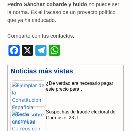
Pedro Sánchez cobarde y huido
no puede ser
la norma. Es el fracaso de un proyecto político
que ya ha caducado.
Comparte con tus contactos:
F
X
T
W
a
e
h
Noticias más vistas
c
l
a
¿De verdad era necesario pagar
e
e
t
este precio para…
b
g
s
o
r
A
Sospechas de fraude electoral de
o
a
p
Correos el 23-J:…
k
m
p