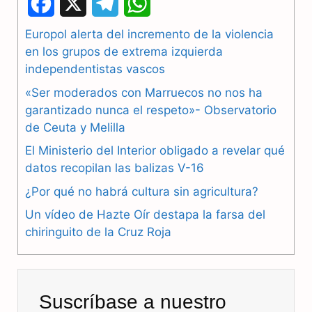
F
X
T
W
a
e
h
Europol alerta del incremento de la violencia
en los grupos de extrema izquierda
c
l
a
independentistas vascos
e
e
t
«Ser moderados con Marruecos no nos ha
b
g
s
garantizado nunca el respeto»- Observatorio
de Ceuta y Melilla
o
r
A
El Ministerio del Interior obligado a revelar qué
o
a
p
datos recopilan las balizas V-16
k
m
p
¿Por qué no habrá cultura sin agricultura?
Un vídeo de Hazte Oír destapa la farsa del
chiringuito de la Cruz Roja
Suscríbase a nuestro