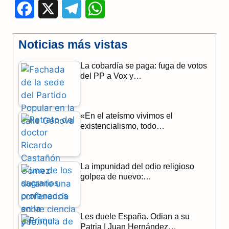
F
X
T
W
a
e
h
Noticias más vistas
c
l
a
La cobardía se paga: fuga de votos
e
e
t
del PP a Vox y…
b
g
s
o
r
A
«En el ateísmo vivimos el
o
a
p
existencialismo, todo…
k
m
p
La impunidad del odio religioso
golpea de nuevo:…
Les duele España. Odian a su
Patria | Juan Hernández…