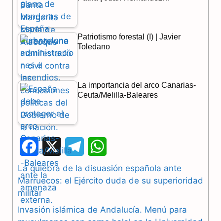
Patriotismo forestal (I) | Javier
Toledano
La importancia del arco Canarias-
Ceuta/Melilla-Baleares
F
X
T
W
a
e
h
La quiebra de la disuasión española ante
Marruecos: el Ejército duda de su superioridad
c
l
a
militar
e
e
t
Invasión islámica de Andalucía. Menú para