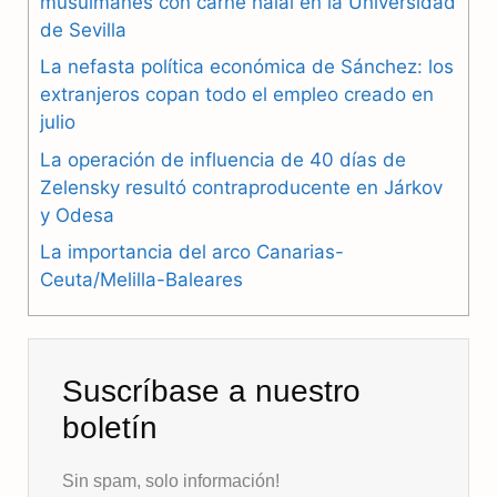
b
g
s
musulmanes con carne halal en la Universidad
de Sevilla
o
r
A
La nefasta política económica de Sánchez: los
o
a
p
extranjeros copan todo el empleo creado en
julio
k
m
p
La operación de influencia de 40 días de
Zelensky resultó contraproducente en Járkov
y Odesa
La importancia del arco Canarias-
Ceuta/Melilla-Baleares
Suscríbase a nuestro
boletín
Sin spam, solo información!