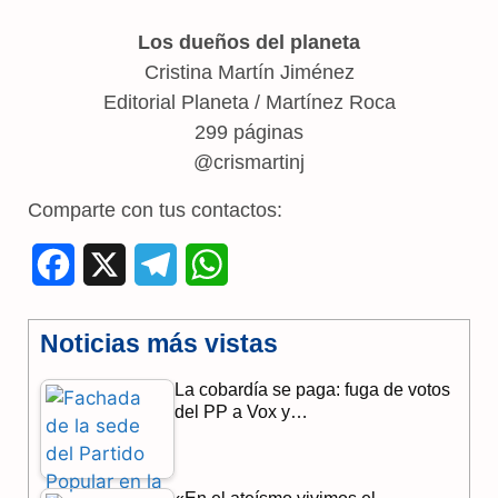
Los dueños del planeta
Cristina Martín Jiménez
Editorial Planeta / Martínez Roca
299 páginas
@crismartinj
Comparte con tus contactos:
F
X
T
W
a
e
h
Noticias más vistas
c
l
a
La cobardía se paga: fuga de votos
e
e
t
del PP a Vox y…
b
g
s
o
r
A