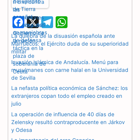
F
X
T
W
a
e
h
La quiebra de la disuasión española ante
Marruecos: el Ejército duda de su superioridad
c
l
a
militar
e
e
t
Invasión islámica de Andalucía. Menú para
b
g
s
musulmanes con carne halal en la Universidad
de Sevilla
o
r
A
La nefasta política económica de Sánchez: los
o
a
p
extranjeros copan todo el empleo creado en
julio
k
m
p
La operación de influencia de 40 días de
Zelensky resultó contraproducente en Járkov
y Odesa