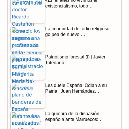
«En el ateísmo vivimos el
o
a
p
existencialismo, todo…
k
m
p
La impunidad del odio religioso
golpea de nuevo:…
Patriotismo forestal (I) | Javier
Toledano
Les duele España. Odian a su
Patria | Juan Hernández…
La quiebra de la disuasión
española ante Marruecos:…