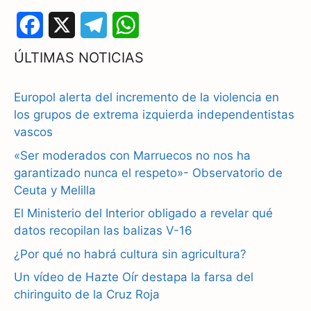
F
X
T
W
a
e
h
ÚLTIMAS NOTICIAS
c
l
a
Europol alerta del incremento de la violencia en
e
e
t
los grupos de extrema izquierda independentistas
b
g
s
vascos
«Ser moderados con Marruecos no nos ha
o
r
A
garantizado nunca el respeto»- Observatorio de
o
a
p
Ceuta y Melilla
k
m
p
El Ministerio del Interior obligado a revelar qué
datos recopilan las balizas V-16
¿Por qué no habrá cultura sin agricultura?
Un vídeo de Hazte Oír destapa la farsa del
chiringuito de la Cruz Roja