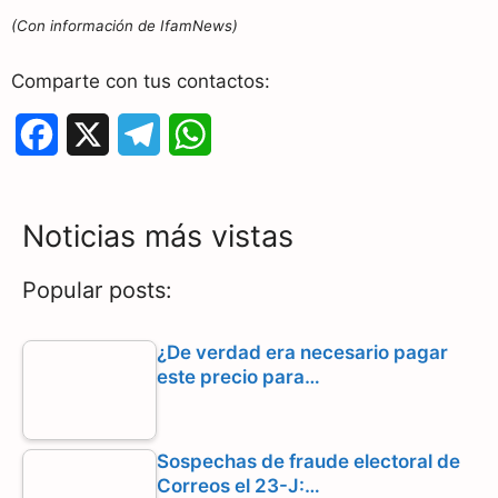
(Con información de IfamNews)
Comparte con tus contactos:
F
X
T
W
a
e
h
c
l
a
Noticias más vistas
e
e
t
Popular posts:
b
g
s
o
r
A
¿De verdad era necesario pagar
este precio para…
o
a
p
k
m
p
Sospechas de fraude electoral de
Correos el 23-J:…