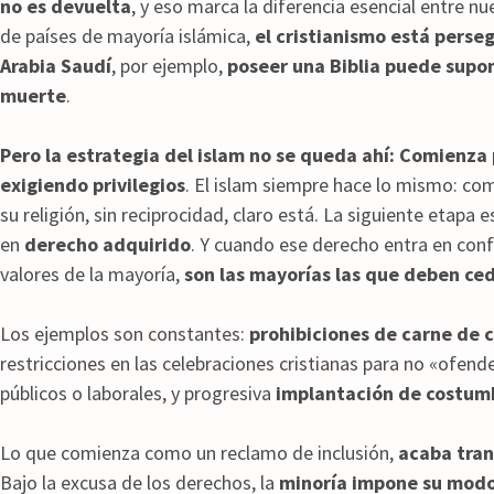
no es devuelta
, y eso marca la diferencia esencial entre nue
de países de mayoría islámica,
el cristianismo está perse
Arabia Saudí
, por ejemplo,
poseer una Biblia puede supone
muerte
.
Pero la estrategia del islam no se queda ahí: Comienza
exigiendo privilegios
. El islam siempre hace lo mismo: com
su religión, sin reciprocidad, claro está. La siguiente etapa 
en
derecho adquirido
. Y cuando ese derecho entra en confl
valores de la mayoría,
son las mayorías las que deben ce
Los ejemplos son constantes:
prohibiciones de carne de 
restricciones en las celebraciones cristianas para no «ofend
públicos o laborales, y progresiva
implantación de costumb
Lo que comienza como un reclamo de inclusión,
acaba tra
Bajo la excusa de los derechos, la
minoría impone su modo