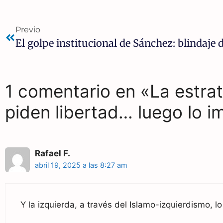
e
e
t
Previo
b
g
s
o
r
A
o
a
p
1 comentario en «La estrat
k
m
p
piden libertad… luego lo 
Rafael F.
abril 19, 2025 a las 8:27 am
Y la izquierda, a través del Islamo-izquierdismo, l