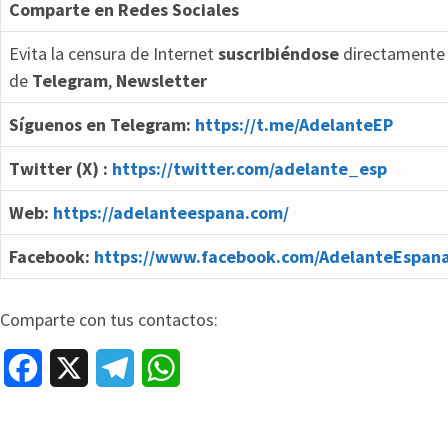
Comparte en Redes Sociales
Evita la censura de Internet
suscribiéndose
directamente 
de
Telegram
,
Newsletter
Síguenos en Telegram:
https://t.me/AdelanteEP
Twitter (X) :
https://twitter.com/adelante_esp
Web:
https://adelanteespana.com/
Facebook:
https://www.facebook.com/AdelanteEspana
Comparte con tus contactos:
F
X
T
W
a
e
h
c
l
a