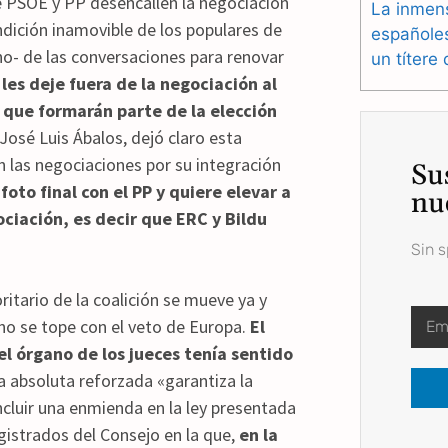
e PSOE y PP desencallen la negociación
La inmen
ndición inamovible de los populares de
españole
rno- de las conversaciones para renovar
un títere
 les deje fuera de la negociación al
 que formarán parte de la elección
José Luis Ábalos, dejó claro esta
n las negociaciones por su integración
Su
oto final con el PP y quiere elevar a
nu
ociación, es decir que ERC y Bildu
Sin 
ritario de la coalición se mueve ya y
 no se tope con el veto de Europa.
El
l órgano de los jueces tenía sentido
a absoluta reforzada «garantiza la
ncluir una enmienda en la ley presentada
gistrados del Consejo en la que,
en la