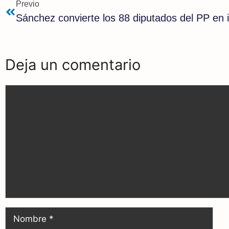
Previo
b
g
s
Sánchez convierte los 88 diputados del PP en i
o
r
A
o
a
p
Deja un comentario
k
m
p