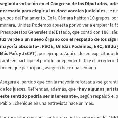
segunda votación en el Congreso de los Diputados, ad
necesaria para elegir a los doce vocales judiciales
, se n
grupos del Parlamento. En la Cámara habitan 10 grupos, por 
manera, Unidas Podemos apuesta por volver a emplear la fó
Presupuestos Generales del Estado, que contó con 188 «síe
luz verde a un nuevo órgano con el respaldo de los sig
mayoría absoluta–: PSOE, Unidas Podemos, ERC, Bildu y
Más País y JxCAT
), por ejemplo. Aquí el deseo explicitado d
también participe el partido independentista y el heredero 
tienen que participar», aseguró hace una semana.
Asegura el partido que con la mayoría reforzada «se garanti
de los jueces. Refrendan, además, que
«hay algunos jurist
este sentido podría ser interesante»
, según respaldó el
Pablo Echenique en una entrevista hace un mes.
Los morados son conscientes de que la renovación del CGPJ d