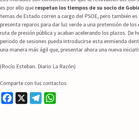
es por ello que
respetan los tiempos de su socio de Gobi
temas de Estado corren a cargo del PSOE, pero también es c
presenta reparos para dar luz verde a una pretensión de lo
ruta de presión pública y acaban acelerando los plazos. De 
periodo de sesiones pueda introducirse esta enmienda dentr
una manera más ágil que, presentar ahora una nueva iniciati
(Rocío Esteban. Diario La Razón)
Comparte con tus contactos:
F
X
T
W
a
e
h
c
l
a
e
e
t