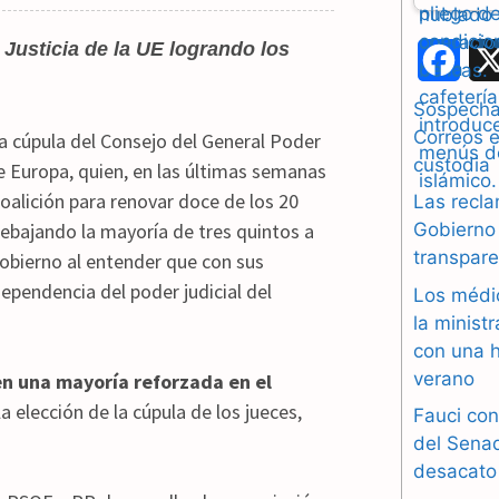
a Justicia de la UE logrando los
F
a
Sospechas
Correos e
a cúpula del Consejo del General Poder
c
custodia
e Europa, quien, en las últimas semanas
e
oalición para renovar doce de los 20
Las recla
b
rebajando la mayoría de tres quintos a
Gobierno 
transpare
obierno al entender que con sus
o
ndependencia del poder judicial del
Los médi
o
la minist
con una h
k
verano
en una mayoría reforzada en el
a elección de la cúpula de los jueces,
Fauci con
del Sena
desacato