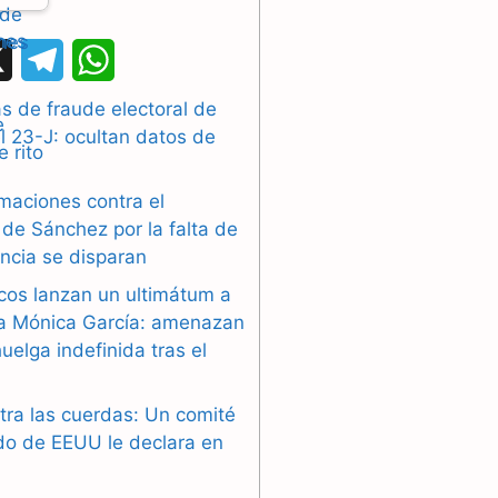
X
T
W
e
h
 de fraude electoral de
l 23-J: ocultan datos de
l
a
e
t
maciones contra el
g
s
de Sánchez por la falta de
ncia se disparan
r
A
cos lanzan un ultimátum a
a
p
ra Mónica García: amenazan
uelga indefinida tras el
m
p
tra las cuerdas: Un comité
do de EEUU le declara en