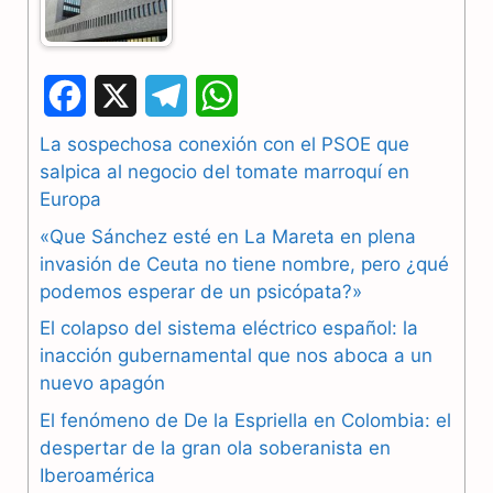
F
X
T
W
a
e
h
La sospechosa conexión con el PSOE que
salpica al negocio del tomate marroquí en
c
l
a
Europa
e
e
t
«Que Sánchez esté en La Mareta en plena
b
g
s
invasión de Ceuta no tiene nombre, pero ¿qué
podemos esperar de un psicópata?»
o
r
A
El colapso del sistema eléctrico español: la
o
a
p
inacción gubernamental que nos aboca a un
nuevo apagón
k
m
p
El fenómeno de De la Espriella en Colombia: el
despertar de la gran ola soberanista en
Iberoamérica