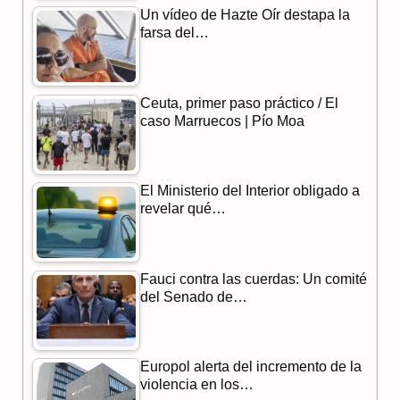
Un vídeo de Hazte Oír destapa la
o
a
p
farsa del…
k
m
p
Ceuta, primer paso práctico / El
caso Marruecos | Pío Moa
El Ministerio del Interior obligado a
revelar qué…
Fauci contra las cuerdas: Un comité
del Senado de…
Europol alerta del incremento de la
violencia en los…