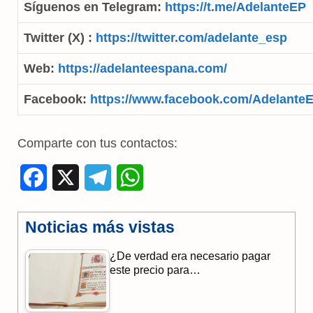
Síguenos en Telegram:
https://t.me/AdelanteEP
Twitter (X) :
https://twitter.com/adelante_esp
Web:
https://adelanteespana.com/
Facebook:
https://www.facebook.com/Adelante
Comparte con tus contactos:
F
X
T
W
a
e
h
Noticias más vistas
c
l
a
¿De verdad era necesario pagar
e
e
t
este precio para…
b
g
s
o
r
A