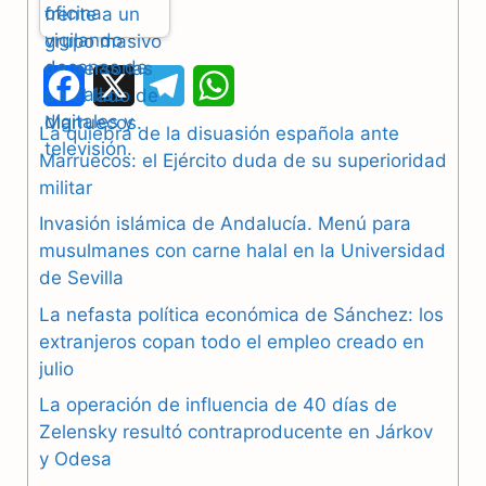
F
X
T
W
a
e
h
La quiebra de la disuasión española ante
Marruecos: el Ejército duda de su superioridad
c
l
a
militar
e
e
t
Invasión islámica de Andalucía. Menú para
b
g
s
musulmanes con carne halal en la Universidad
de Sevilla
o
r
A
La nefasta política económica de Sánchez: los
o
a
p
extranjeros copan todo el empleo creado en
julio
k
m
p
La operación de influencia de 40 días de
Zelensky resultó contraproducente en Járkov
y Odesa