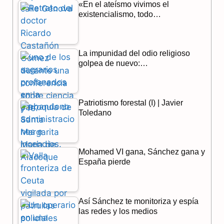
«En el ateísmo vivimos el
o
a
p
existencialismo, todo…
k
m
p
La impunidad del odio religioso
golpea de nuevo:…
Patriotismo forestal (I) | Javier
Toledano
Mohamed VI gana, Sánchez gana y
España pierde
Así Sánchez te monitoriza y espía
las redes y los medios