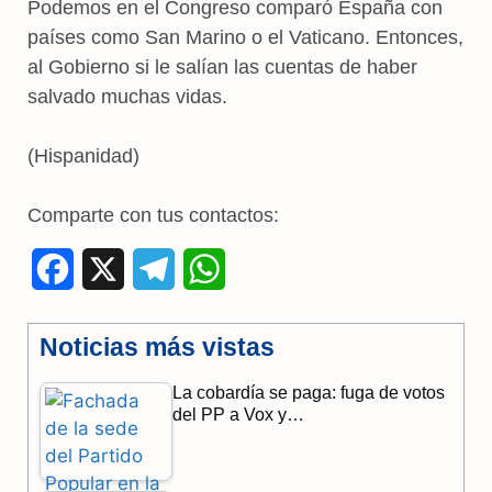
Podemos en el Congreso comparó España con
países como San Marino o el Vaticano. Entonces,
al Gobierno si le salían las cuentas de haber
salvado muchas vidas.
(Hispanidad)
Comparte con tus contactos:
F
X
T
W
a
e
h
Noticias más vistas
c
l
a
La cobardía se paga: fuga de votos
e
e
t
del PP a Vox y…
b
g
s
o
r
A