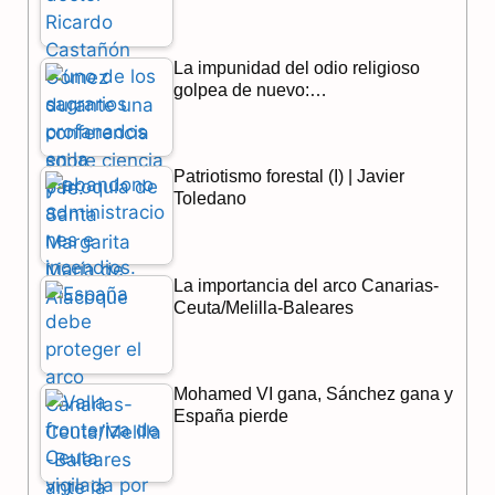
k
m
p
La impunidad del odio religioso
golpea de nuevo:…
Patriotismo forestal (I) | Javier
Toledano
La importancia del arco Canarias-
Ceuta/Melilla-Baleares
Mohamed VI gana, Sánchez gana y
España pierde