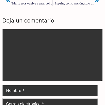
“Marruecos vuelve a usar políticamente a los migrantes”: Crece un 53% las llegadas a Canarias en junio
«España, como nación, solo tendrá futuro si es capaz de reencontrarse con sus raíces cristianas»
Deja un comentario