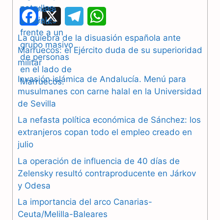
F
X
T
W
a
e
h
La quiebra de la disuasión española ante
Marruecos: el Ejército duda de su superioridad
c
l
a
militar
e
e
t
Invasión islámica de Andalucía. Menú para
b
g
s
musulmanes con carne halal en la Universidad
de Sevilla
o
r
A
La nefasta política económica de Sánchez: los
o
a
p
extranjeros copan todo el empleo creado en
julio
k
m
p
La operación de influencia de 40 días de
Zelensky resultó contraproducente en Járkov
y Odesa
La importancia del arco Canarias-
Ceuta/Melilla-Baleares