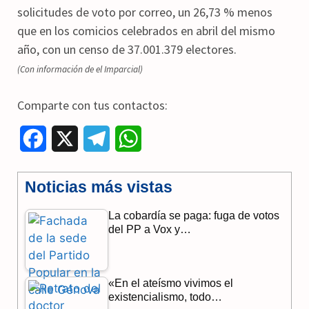
solicitudes de voto por correo, un 26,73 % menos
que en los comicios celebrados en abril del mismo
año, con un censo de 37.001.379 electores.
(Con información de el Imparcial)
Comparte con tus contactos:
F
X
T
W
a
e
h
Noticias más vistas
c
l
a
La cobardía se paga: fuga de votos
e
e
t
del PP a Vox y…
b
g
s
o
r
A
«En el ateísmo vivimos el
o
a
p
existencialismo, todo…