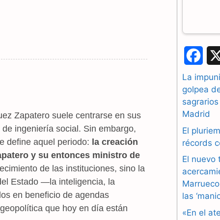
F
a
La impuni
golpea d
c
sagrarios
e
Madrid
guez Zapatero suele centrarse en sus
de ingeniería social. Sin embargo,
b
El plurie
e define aquel periodo:
la creación
récords 
o
patero y su entonces ministro de
El nuevo 
o
ecimiento de las instituciones, sino la
acercami
el Estado —la inteligencia, la
Marruecos
k
llos en beneficio de agendas
las ‘mani
 geopolítica que hoy en día están
«En el at