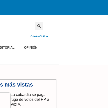
Diario Online
DITORIAL
OPINIÓN
as más vistas
La cobardía se paga:
fuga de votos del PP a
Vox y…