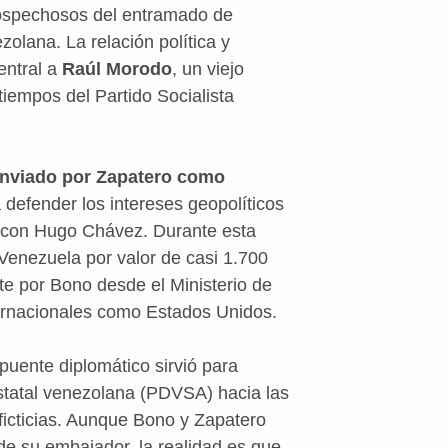
ospechosos del entramado de
olana. La relación política y
entral a
Raúl Morodo
, un viejo
iempos del Partido Socialista
nviado por Zapatero como
defender los intereses geopolíticos
ro con Hugo Chávez. Durante esta
 Venezuela por valor de casi 1.700
e por Bono desde el Ministerio de
ernacionales como Estados Unidos.
puente diplomático sirvió para
estatal venezolana (PDVSA) hacia las
ficticias. Aunque Bono y Zapatero
de su embajador, la realidad es que