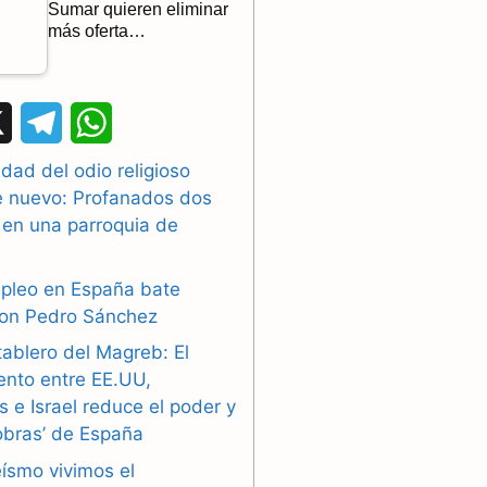
Sumar quieren eliminar
más oferta…
X
T
W
e
h
dad del odio religioso
e nuevo: Profanados dos
l
a
 en una parroquia de
e
t
g
s
mpleo en España bate
con Pedro Sánchez
r
A
tablero del Magreb: El
a
p
ento entre EE.UU,
 e Israel reduce el poder y
m
p
obras’ de España
eísmo vivimos el