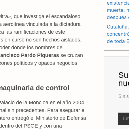
existenci
muerte, n
Ultra», que investiga el escandaloso
después 
 aerolínea vinculada a la dictadura
Cataluña,
ca las ramificaciones de este
concentr
nes en curso no son hechos aislados,
de toda 
 poder donde los nombres de
rancisco Pardo Piqueras
se cruzan
eones políticos y opacos negocios
Su
nu
maquinaria de control
Sin s
alacio de la Moncloa en el año 2004
onal sin precedentes. Para asegurar el
atero entregó el Ministerio de Defensa
 dentro del PSOE y con una