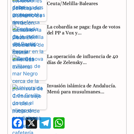
Ceuta/Melilla-Baleares
La cobardía se paga: fuga de votos
del PP a Vox y…
La operación de influencia de 40
días de Zelensky…
Invasión islámica de Andalucía.
Menú para musulmanes…
F
X
T
W