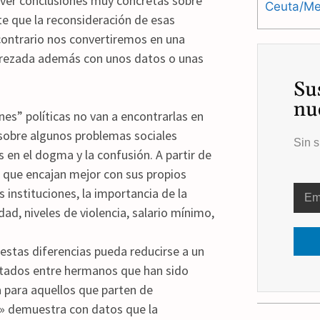
ver conclusiones muy concretas sobre
Ceuta/Mel
te que la reconsideración de esas
 contrario nos convertiremos en una
aderezada además con unos datos o unas
Su
nu
es” políticas no van a encontrarlas en
 sobre algunos problemas sociales
Sin s
n el dogma y la confusión. A partir de
s que encajan mejor con sus propios
s instituciones, la importancia de la
dad, niveles de violencia, salario mínimo,
 estas diferencias pueda reducirse a un
sultados entre hermanos que han sido
 para aquellos que parten de
s» demuestra con datos que la