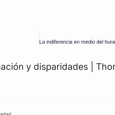
nación y disparidades | Th
 edad.