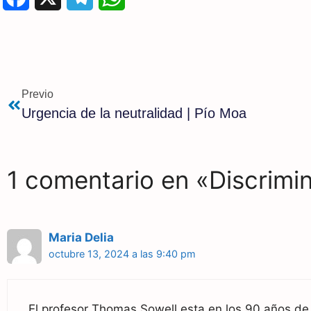
a
e
h
c
l
a
e
e
t
Previo
b
g
s
Urgencia de la neutralidad | Pío Moa
o
r
A
o
a
p
1 comentario en «Discrimi
k
m
p
Maria Delia
octubre 13, 2024 a las 9:40 pm
El profesor Thomas Sowell esta en los 90 años de