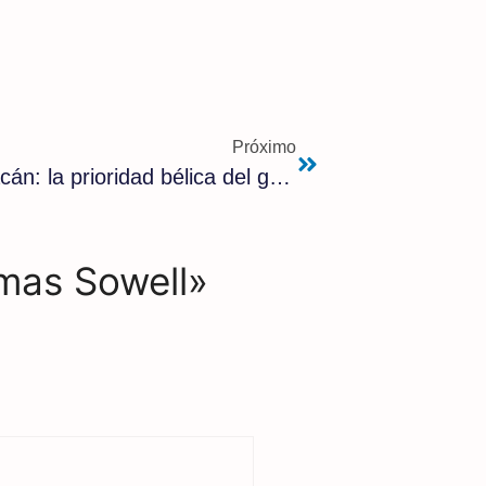
Próximo
La indiferencia en medio del huracán: la prioridad bélica del gobierno estadounidense y el abandono de su pueblo
omas Sowell»