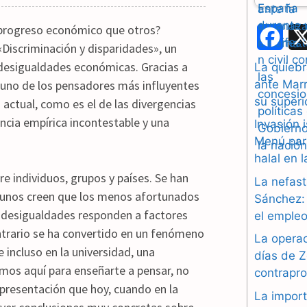
 progreso económico que otros?
F
Discriminación y disparidades», un
a
as desigualdades económicas. Gracias a
La quiebr
ante Marr
n uno de los pensadores más influyentes
c
su superi
actual, como es el de las divergencias
e
encia empírica incontestable y una
Invasión 
b
Menú par
halal en 
o
 individuos, grupos y países. Se han
La nefast
o
lgunos creen que los menos afortunados
Sánchez: 
as desigualdades responden a factores
el empleo
k
ontrario se ha convertido en un fenómeno
La operac
 incluso en la universidad, una
días de Z
amos aquí para enseñarte a pensar, no
contrapr
 presentación que hoy, cuando en la
La import