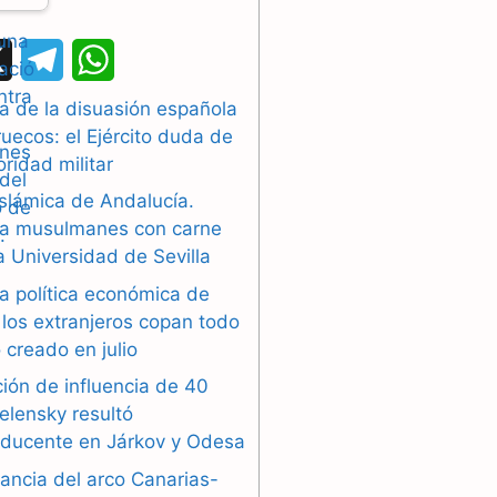
X
T
W
e
h
a de la disuasión española
uecos: el Ejército duda de
l
a
oridad militar
e
t
islámica de Andalucía.
g
s
a musulmanes con carne
la Universidad de Sevilla
r
A
a política económica de
a
p
los extranjeros copan todo
 creado en julio
m
p
ión de influencia de 40
elensky resultó
oducente en Járkov y Odesa
ancia del arco Canarias-