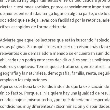
universidad hay departamentos enteros dedicados a promo
ciertas cuestiones sociales, parece especialmente importan
opiniones enfrentadas tenga lugar en alguna parte, o de lo
sociedad que se deja llevar con facilidad por la retórica, 
cifras escogidos de forma arbitraria.
Advierte que aquellos lectores que estén buscando “solucion
estas páginas. Su propósito es ofrecer una visión más clara
relevantes que demasiado a menudo se encuentran sumidos e
ahí, cada uno podrá entonces decidir cuáles son las política
valores y objetivos. Temas que se tratan son, entre otros, la
geografía y la naturaleza, demografía, familia, renta, seguri
empleo o las migraciones.
Aquí se cuestiona la extendida idea de que la explicación de
único factor. Porque, si ni siquiera hay una igualdad de re
criados bajo el mismo techo, ¿por qué deberíamos esperarla
condiciones muy diferentes? «Discriminación y disparidade