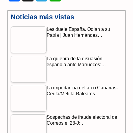
a
e
h
Noticias más vistas
c
l
a
Les duele España. Odian a su
e
e
t
Patria | Juan Hernández…
b
g
s
o
r
A
La quiebra de la disuasión
o
a
p
española ante Marruecos:…
k
m
p
La importancia del arco Canarias-
Ceuta/Melilla-Baleares
Sospechas de fraude electoral de
Correos el 23-J:…