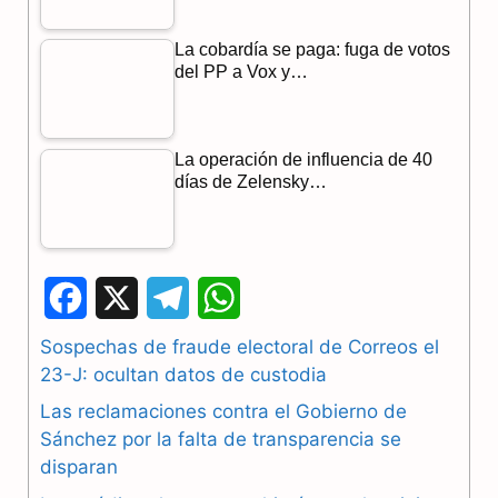
La cobardía se paga: fuga de votos
del PP a Vox y…
La operación de influencia de 40
días de Zelensky…
F
X
T
W
a
e
h
Sospechas de fraude electoral de Correos el
23-J: ocultan datos de custodia
c
l
a
Las reclamaciones contra el Gobierno de
e
e
t
Sánchez por la falta de transparencia se
b
g
s
disparan