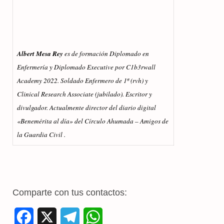
Albert Mesa Rey
es de formación Diplomado en
Enfermería y Diplomado Executive por C1b3rwall
Academy 2022. Soldado Enfermero de 1ª (rvh) y
Clinical Research Associate (jubilado). Escritor y
divulgador. Actualmente director del diario digital
«Benemérita al día» del Círculo Ahumada – Amigos de
la Guardia Civil .
Comparte con tus contactos:
F
X
T
W