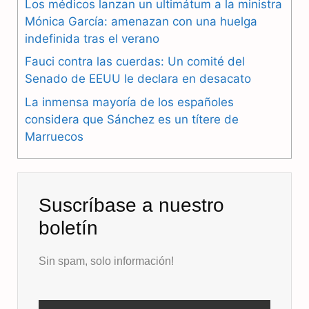
Los médicos lanzan un ultimátum a la ministra
o
r
A
Mónica García: amenazan con una huelga
o
a
p
indefinida tras el verano
k
m
p
Fauci contra las cuerdas: Un comité del
Senado de EEUU le declara en desacato
La inmensa mayoría de los españoles
considera que Sánchez es un títere de
Marruecos
Suscríbase a nuestro
boletín
Sin spam, solo información!