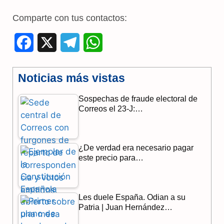
Comparte con tus contactos:
F
X
T
W
a
e
h
Noticias más vistas
c
l
a
Sospechas de fraude electoral de
e
e
t
Correos el 23-J:…
b
g
s
o
r
A
¿De verdad era necesario pagar
o
a
p
este precio para…
k
m
p
Les duele España. Odian a su
Patria | Juan Hernández…