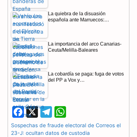
La quiebra de la disuasión
española ante Marruecos:…
La importancia del arco Canarias-
Ceuta/Melilla-Baleares
La cobardía se paga: fuga de votos
del PP a Vox y…
F
X
T
W
a
e
h
Sospechas de fraude electoral de Correos el
23-J: ocultan datos de custodia
c
l
a