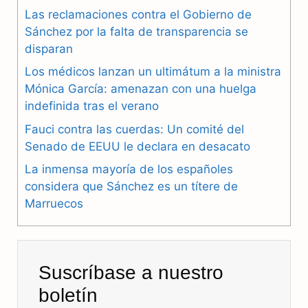
Las reclamaciones contra el Gobierno de
e
e
t
Sánchez por la falta de transparencia se
b
g
s
disparan
Los médicos lanzan un ultimátum a la ministra
o
r
A
Mónica García: amenazan con una huelga
o
a
p
indefinida tras el verano
k
m
p
Fauci contra las cuerdas: Un comité del
Senado de EEUU le declara en desacato
La inmensa mayoría de los españoles
considera que Sánchez es un títere de
Marruecos
Suscríbase a nuestro
boletín