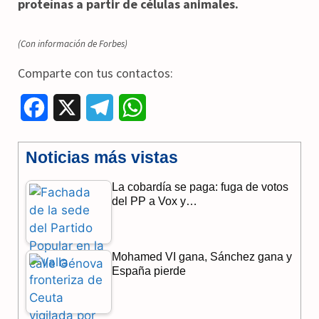
proteínas a partir de células animales.
(Con información de Forbes)
Comparte con tus contactos:
F
X
T
W
a
e
h
Noticias más vistas
c
l
a
La cobardía se paga: fuga de votos
e
e
t
del PP a Vox y…
b
g
s
o
r
A
Mohamed VI gana, Sánchez gana y
o
a
p
España pierde
k
m
p