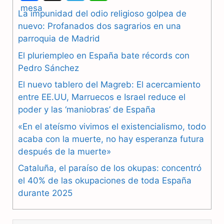
a
e
h
La impunidad del odio religioso golpea de
nuevo: Profanados dos sagrarios en una
c
l
a
parroquia de Madrid
e
e
t
El pluriempleo en España bate récords con
b
g
s
Pedro Sánchez
El nuevo tablero del Magreb: El acercamiento
o
r
A
entre EE.UU, Marruecos e Israel reduce el
o
a
p
poder y las ‘maniobras’ de España
k
m
p
«En el ateísmo vivimos el existencialismo, todo
acaba con la muerte, no hay esperanza futura
después de la muerte»
Cataluña, el paraíso de los okupas: concentró
el 40% de las okupaciones de toda España
durante 2025