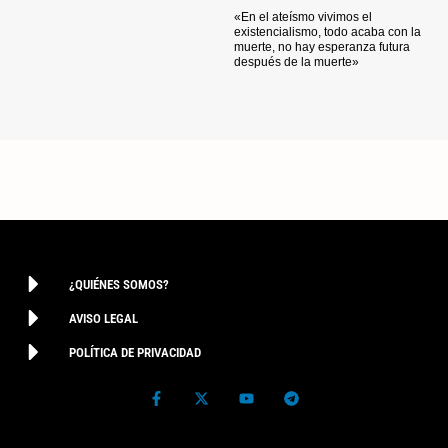
«En el ateísmo vivimos el
existencialismo, todo acaba con la
muerte, no hay esperanza futura
después de la muerte»
¿QUIÉNES SOMOS?
AVISO LEGAL
POLÍTICA DE PRIVACIDAD