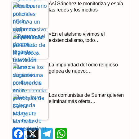
Así Sánchez te monitoriza y espía
las redes y los medios
«En el ateísmo vivimos el
existencialismo, todo…
La impunidad del odio religioso
golpea de nuevo:…
Los comunistas de Sumar quieren
eliminar más oferta…
F
X
T
W