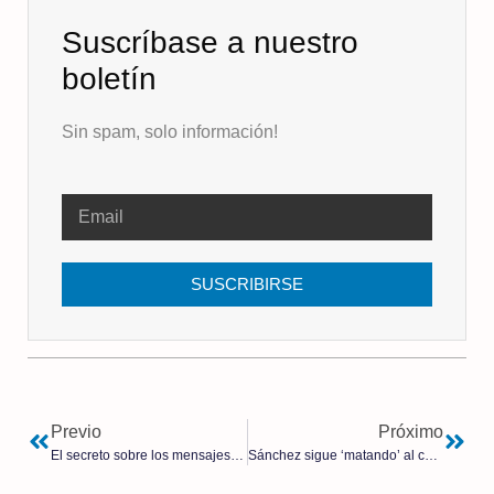
Suscríbase a nuestro
boletín
Sin spam, solo información!
SUSCRIBIRSE
Previo
Próximo
El secreto sobre los mensajes textos de vacunas Covid de von der Leyen daña la reputación de la UE
Sánchez sigue ‘matando’ al campo: premia a quienes arranquen sus cultivos y «se suiciden»