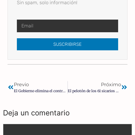
Sin spam, solo información!
SUSCRIBIRSE
Previo
Próximo
El Gobierno elimina el control consular para inflar el voto CERA exprés
El pelotón de los 61 sicarios mediáticos de P.S.: La confesión que destapa las cloacas del sanchismo
Deja un comentario