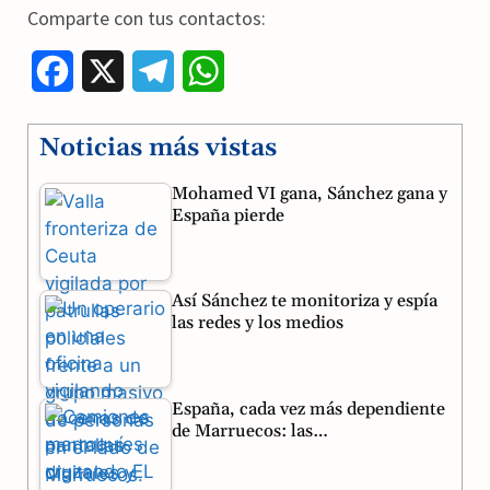
Comparte con tus contactos:
F
X
T
W
a
e
h
Noticias más vistas
c
l
a
Mohamed VI gana, Sánchez gana y
e
e
t
España pierde
b
g
s
o
r
A
Así Sánchez te monitoriza y espía
o
a
p
las redes y los medios
k
m
p
España, cada vez más dependiente
de Marruecos: las…