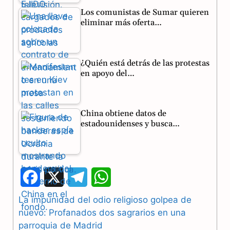
Los comunistas de Sumar quieren
eliminar más oferta…
¿Quién está detrás de las protestas
en apoyo del…
China obtiene datos de
estadounidenses y busca…
F
X
T
W
a
e
h
La impunidad del odio religioso golpea de
nuevo: Profanados dos sagrarios en una
c
l
a
parroquia de Madrid