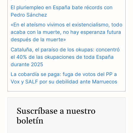
e
e
t
El pluriempleo en España bate récords con
b
g
s
Pedro Sánchez
«En el ateísmo vivimos el existencialismo, todo
o
r
A
acaba con la muerte, no hay esperanza futura
o
a
p
después de la muerte»
k
m
p
Cataluña, el paraíso de los okupas: concentró
el 40% de las okupaciones de toda España
durante 2025
La cobardía se paga: fuga de votos del PP a
Vox y SALF por su debilidad ante Marruecos
Suscríbase a nuestro
boletín